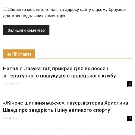
Зберегти моє ім'я, e-mail, та адресу сайту в цьому браузері
для моїх подальших коментарів.
не ПРОгавте
Наталія Лазука: від прикрас для волосся і
літературного пошуку до стрілецького клубу
17.07.2026
0
«Жіноче шипіння важче»: пауерліфтерка Христина
Швед про заздрість і ціну великого спорту
22.04.2026
0