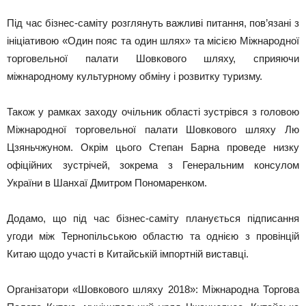
Під час бізнес-саміту розглянуть важливі питання, пов’язані з
ініціативою «Один пояс та один шлях» та місією Міжнародної
торговельної палати Шовкового шляху, сприяючи
міжнародному культурному обміну і розвитку туризму.
Також у рамках заходу очільник області зустрівся з головою
Міжнародної торговельної палати Шовкового шляху Лю
Цзяньчжуном. Окрім цього Степан Барна проведе низку
офіційних зустрічей, зокрема з Генеральним консулом
України в Шанхаї Дмитром Пономаренком.
Додамо, що під час бізнес-саміту планується підписання
угоди між Тернопільською областю та однією з провінцій
Китаю щодо участі в Китайській імпортній виставці.
Організатори «Шовкового шляху 2018»: Міжнародна Торгова