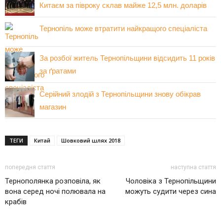
Китаєм за півроку склав майже 12,5 млн. доларів
Тернопіль може втратити найкращого спеціаліста
За розбої житель Тернопільщини відсидить 11 років
за ґратами
Серійний злодій з Тернопільщини знову обікрав
магазин
ТЕГИ
Китай
Шовковий шлях 2018
попередня стаття
наступна стаття
Тернополянка розповіла, як
Чоловіка з Тернопільщини
вона серед ночі полювала на
можуть судити через сина
крабів