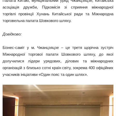
Палата Китаю, муніципальний уряд Чжанцзяцзе, Китайська
асоціація дружби, Підкомісія зі сприяння міжнародної
торгівлі провінції Хунань Китайської ради та Міжнародна
торговельна палата Шовкового шляху.
Довідково:
Бізнес-саміт у м. Чжанцзяцзе – це третя щорічна зустріч
Міжнародної торгової палати Шовкового шляху, до якої
долучилися лідери урядових, ділових та міжнародних
організацій з близько сотні країн світу, зокрема 400 офіційних
учасників ініціативи «Один пояс та один шлях».