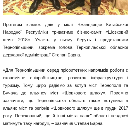
Протягом кількох днів у місті Чжанцзяцзе Китайської
Народної Республіки триватиме бізнес-саміт «Шовковий
шлях 2018». Участь у ньому беруть і представники
Тернопільщини, зокрема голова Тернопільської обласної
державної адміністрації Степан Барна.
«Для Тернопільщини серед пріоритетних напрямків роботи є
економічне співробітництво, розвиток інфраструктури і
туризму. Тому щиро радіємо за вступ міст Тернополя та
Бучача до альянсу міст «Шовкового шляху». Приємно
зазначити, що Тернопільська область також вступила в
альянс міст та регіонів «Шовкового шляху» ще в грудні 2017
року. Переконаний, що й інші міста нашої області невдовзі
матимуть таку нагоду», – зазначив Степан Барна.