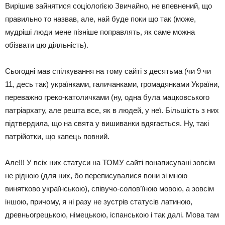
Вирішив зайнятися соціологією Звичайно, не впевнений, що
правильно то назвав, але, най буде поки що так (може,
мудріші люди мене пізніше поправлять, як саме можна
обізвати цю діяльність).
Сьогодні мав спілкування на тому сайті з десятьма (чи 9 чи
11, десь так) українками, галичанками, громадянками України,
переважно греко-католичками (ну, одна була мацковського
патріархату, але решта все, як в людей, у неї. Більшість з них
підтвердила, що на свята у вишиванки вдягається. Ну, такі
патрійотки, що капець повний.
Але!!! У всіх них статуси на ТОМУ сайті понаписувані зовсім
не рідною (для них, бо переписувалися вони зі мною
винятково українською), співучо-солов’їною мовою, а зовсім
іншою, причому, я ні разу не зустрів статусів латиною,
древньогрецькою, німецькою, іспанською і так далі. Мова там