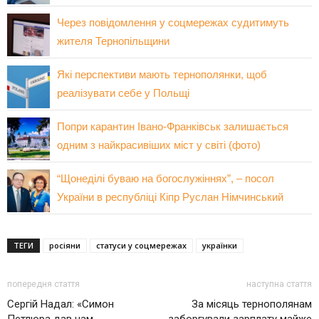
Через повідомлення у соцмережах судитимуть
жителя Тернопільщини
Які перспективи мають тернополянки, щоб
реалізувати себе у Польщі
Попри карантин Івано-Франківськ залишається
одним з найкрасивіших міст у світі (фото)
“Щонеділі буваю на богослужіннях”, – посол
України в республіці Кіпр Руслан Німчинський
ТЕГИ
росіяни
статуси у соцмережах
українки
попередня стаття
наступна стаття
Сергій Надал: «Симон
За місяць тернополянам