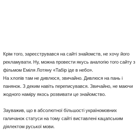
Крім того, зареєструвався на сайті знайомств, не хочу його
рекламувати. Ну, можна провести якусь аналогію того сайту з
фільмом Еміля Лотяну «Табір іде в небо».
На хлопів там не дивлюся, звичайно. Дивлюся на пань і
панянок. З деким навіть переписувався. Звичайно, не маючи
жодного наміру якось розвивати це знайомство.
Зауважив, що в абсолютної більшості україномовних
галичанок статуси на тому сайті виставлені кацапським
діялектом руської мови.