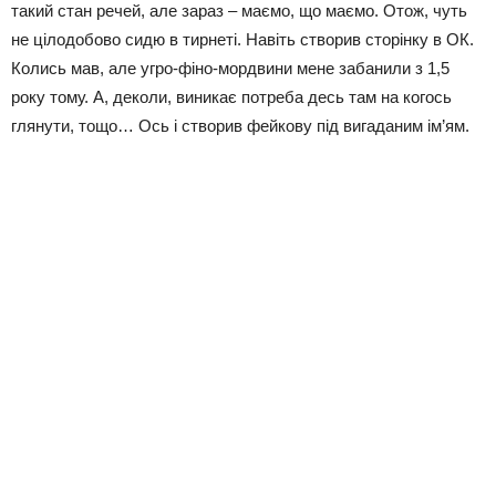
такий стан речей, але зараз – маємо, що маємо. Отож, чуть
не цілодобово сидю в тирнеті. Навіть створив сторінку в ОК.
Колись мав, але угро-фіно-мордвини мене забанили з 1,5
року тому. А, деколи, виникає потреба десь там на когось
глянути, тощо… Ось і створив фейкову під вигаданим ім’ям.