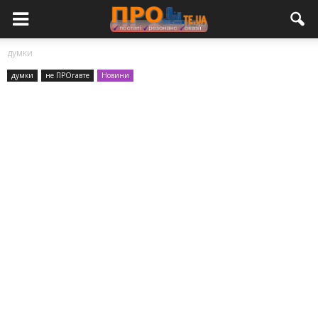
думки
думки
не ПРОгавте
Новини