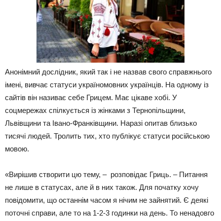
Анонімний дослідник, який так і не назвав свого справжнього
імені, вивчає статуси україномовних українців. На одному із
сайтів він називає себе Грицем. Має цікаве хобі. У
соцмережах спілкується із жінками з Тернопільщини,
Львівщини та Івано-Франківщини. Наразі опитав близько
тисячі людей. Тролить тих, хто публікує статуси російською
мовою.
«Вирішив створити цю тему, – розповідає Гриць. – Питання
не лише в статусах, але й в них також. Для початку хочу
повідомити, що останнім часом я нічим не зайнятий. Є деякі
поточні справи, але то на 1-2-3 годинки на день. То ненадовго