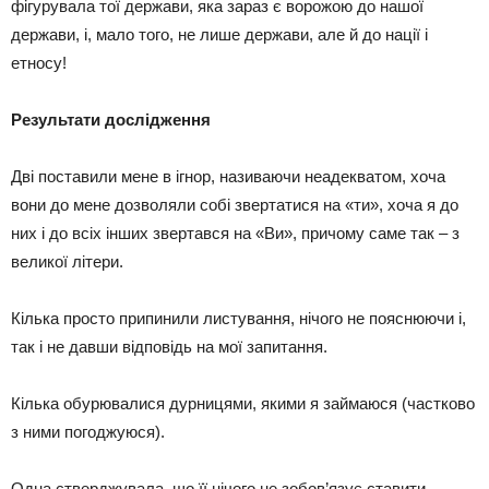
фігурувала тої держави, яка зараз є ворожою до нашої
держави, і, мало того, не лише держави, але й до нації і
етносу!
Результати дослідження
Дві поставили мене в ігнор, називаючи неадекватом, хоча
вони до мене дозволяли собі звертатися на «ти», хоча я до
них і до всіх інших звертався на «Ви», причому саме так – з
великої літери.
Кілька просто припинили листування, нічого не пояснюючи і,
так і не давши відповідь на мої запитання.
Кілька обурювалися дурницями, якими я займаюся (частково
з ними погоджуюся).
Одна стверджувала, що її нічого не зобов’язує ставити