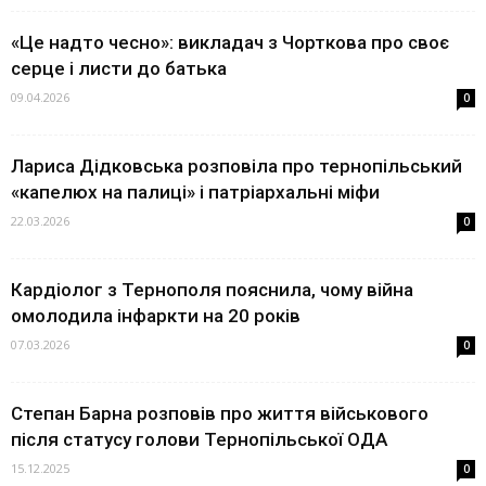
«Це надто чесно»: викладач з Чорткова про своє
серце і листи до батька
09.04.2026
0
Лариса Дідковська розповіла про тернопільський
«капелюх на палиці» і патріархальні міфи
22.03.2026
0
Кардіолог з Тернополя пояснила, чому війна
омолодила інфаркти на 20 років
07.03.2026
0
Степан Барна розповів про життя військового
після статусу голови Тернопільської ОДА
15.12.2025
0