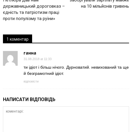
Петлюра дав нам
заборгували зарплату майже
державницький дороговказ –
на 10 мільйонів гривень
єдність та патріотизм праці
проти популізму та руїни»
1 коментар
ганна
31.08.2018 at 11:33
ти iдiот i бiльш нiчого. Дурноватий. невихований та ще
й безграмотний iдiот.
відповісти
НАПИСАТИ ВІДПОВІДЬ