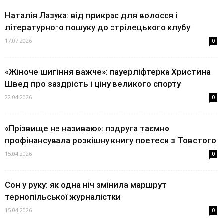
Наталія Лазука: від прикрас для волосся і
літературного пошуку до стрілецького клубу
17.07.2026
0
«Жіноче шипіння важче»: пауерліфтерка Христина
Швед про заздрість і ціну великого спорту
22.04.2026
0
«Прізвище не називаю»: подруга таємно
профінансувала розкішну книгу поетеси з Товстого
15.04.2026
0
Сон у руку: як одна ніч змінила маршрут
тернопільської журналістки
15.04.2026
0