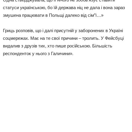
статуси українською, бо їй держава ніц не дала і вона зараз
змушена працювати в Польщі далеко від сім”ї…»
Гриць розповів, що і далі присутній у заборонених в Україні
соцмережах. Має на те свої причини – тролить. У Фейсбуці
видалив з друзів тих, хто пише російською. Більшість
респонденток у нього з Галичини».