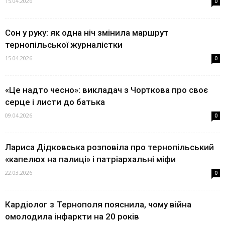
15.04.2026
0
Сон у руку: як одна ніч змінила маршрут
тернопільської журналістки
15.04.2026
0
«Це надто чесно»: викладач з Чорткова про своє
серце і листи до батька
09.04.2026
0
Лариса Дідковська розповіла про тернопільський
«капелюх на палиці» і патріархальні міфи
22.03.2026
0
Кардіолог з Тернополя пояснила, чому війна
омолодила інфаркти на 20 років