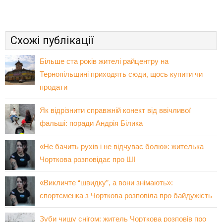
Схожі публікації
Більше ста років жителі райцентру на
Тернопільщині приходять сюди, щось купити чи
продати
Як відрізнити справжній конект від ввічливої
фальші: поради Андрія Білика
«Не бачить рухів і не відчуває болю»: жителька
Чорткова розповідає про ШІ
«Викличте “швидку”, а вони знімають»:
спортсменка з Чорткова розповіла про байдужість
Зуби чищу снігом: житель Чорткова розповів про