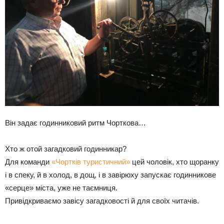
Він задає годинниковий ритм Чорткова…
Хто ж отой загадковий годинникар?
Для команди
«Чортків туристичний»
цей чоловік, хто щоранку
і в спеку, й в холод, в дощ, і в завірюху запускає годинникове
«серце» міста, уже не таємниця.
Привідкриваємо завісу загадковості й для своїх читачів.