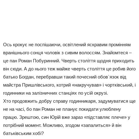
Ось крокує не поспішаючи, освітлений яскравим промінням
вранішнього сонця чоловік з сивим волоссям. Знайомтеся –
це пан Роман Побуринний. Чверть століття щодня приходить
він сюди. А до нього теж майже чверть століття це робив його
батько Богдан, перебравши такий почесний обов`язок від
майстра Пришлівського, котрий «накручував» і чортківський, і
годинники на залізничних станціях по усій окрузі.
Хто продовжить добру справу годинникаря, задумуватися ще
не на часі, бо пан Роман не планує покидати улюблену
працю. Зрештою, син Юрій вже зараз «підставляє плече» у
потрібний момент. Можливо, згодом «запалиться» й він
батьківським хобі?