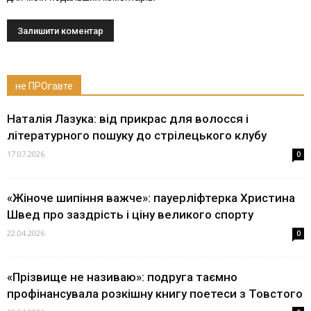
не ПРОгавте
Наталія Лазука: від прикрас для волосся і
літературного пошуку до стрілецького клубу
17.07.2026
0
«Жіноче шипіння важче»: пауерліфтерка Христина
Швед про заздрість і ціну великого спорту
22.04.2026
0
«Прізвище не називаю»: подруга таємно
профінансувала розкішну книгу поетеси з Товстого