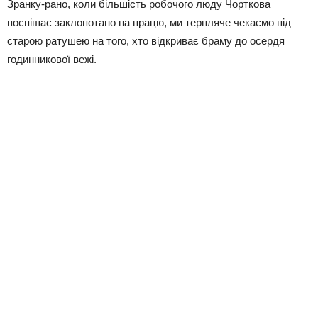
Зранку-рано, коли більшість робочого люду Чорткова
поспішає заклопотано на працю, ми терпляче чекаємо під
старою ратушею на того, хто відкриває браму до осердя
годинникової вежі.