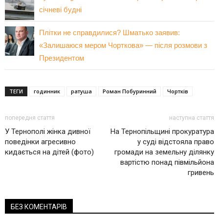
січневі будні
Плітки не справдилися? Шматько заявив:
«Залишаюся мером Чорткова» — після розмови з
Президентом
ТЕГИ
годинник
ратуша
Роман Побуринний
Чортків
попередня стаття
наступна стаття
У Тернополі жінка дивної
На Тернопільщині прокуратура
поведінки агресивно
у суді відстояла право
кидається на дітей (фото)
громади на земельну ділянку
вартістю понад півмільйона
гривень
БЕЗ КОМЕНТАРІВ