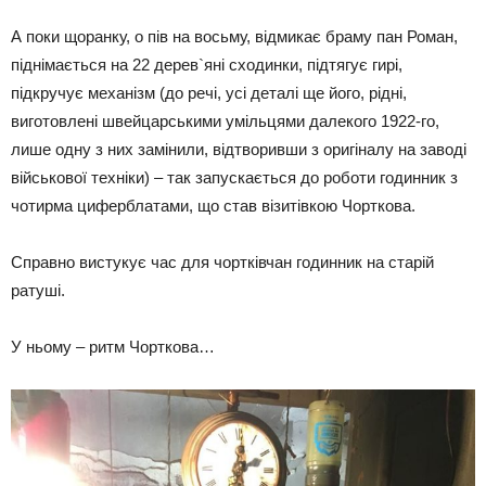
А поки щоранку, о пів на восьму, відмикає браму пан Роман,
піднімається на 22 дерев`яні сходинки, підтягує гирі,
підкручує механізм (до речі, усі деталі ще його, рідні,
виготовлені швейцарськими умільцями далекого 1922-го,
лише одну з них замінили, відтворивши з оригіналу на заводі
військової техніки) – так запускається до роботи годинник з
чотирма циферблатами, що став візитівкою Чорткова.
Справно вистукує час для чортківчан годинник на старій
ратуші.
У ньому – ритм Чорткова…