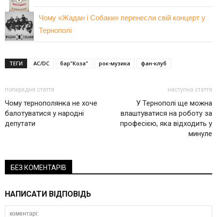
Чому «Жадан і Собаки» перенесли свій концерт у
Тернополі
ТЕГИ
AC/DC
бар"Коза"
рок-музика
фан-клуб
попередня стаття
наступна стаття
Чому тернополянка не хоче
У Тернополі ще можна
балотуватися у народні
влаштуватися на роботу за
депутати
професією, яка відходить у
минуле
БЕЗ КОМЕНТАРІВ
НАПИСАТИ ВІДПОВІДЬ