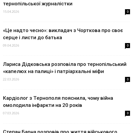
тернопільської журналістки
15.04.2026
0
«Це надто чесно»: викладач з Чорткова про своє
серце і листи до батька
09.04.2026
0
Лариса Дідковська розповіла про тернопільський
«капелюх на палиці» і патріархальні міфи
22.03.2026
0
Кардіолог з Тернополя пояснила, чому війна
омолодила інфаркти на 20 років
07.03.2026
0
Степан Барна розповів про життя військового