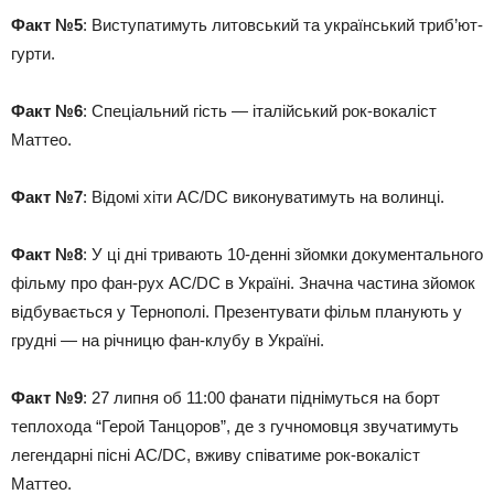
Факт №5
: Виступатимуть литовський та український триб’ют-
гурти.
Факт №6
: Спеціальний гість — італійський рок-вокаліст
Маттео.
Факт №7
: Відомі хіти AC/DC виконуватимуть на волинці.
Факт №8
: У ці дні тривають 10-денні зйомки документального
фільму про фан-рух AC/DC в Україні. Значна частина зйомок
відбувається у Тернополі. Презентувати фільм планують у
грудні — на річницю фан-клубу в Україні.
Факт №9
: 27 липня об 11:00 фанати піднімуться на борт
теплохода “Герой Танцоров”, де з гучномовця звучатимуть
легендарні пісні AC/DC, вживу співатиме рок-вокаліст
Маттео.