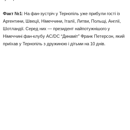
Факт №1
: На фан-зустріч у Тернопіль уже прибули гості із
Аргентини, Швеції, Німеччини, Італії, Литви, Польщі, Англії,
Шотландії. Серед них — президент найпотужнішого у
Німеччині фан-клубу AC/DC “Динаміт” Франк Петерсон, який
приїхав у Тернопіль з дружиною і дітьми на 10 днів.