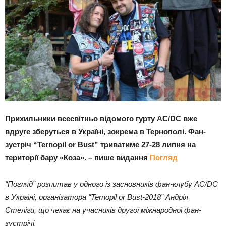
Прихильники всесвітньо відомого гурту AC/DC вже
вдруге зберуться в Україні, зокрема в Тернополі. Фан-
зустріч “Ternopil or Bust” триватиме 27-28 липня на
території бару «Коза».
– пише видання
Погляд
“Погляд” розпитав у одного із засновників фан-клубу AC/DC
в Україні, організатора “Ternopil or Bust-2018” Андрія
Стеліги, що чекає на учасників другої міжнародної фан-
зустрічі.