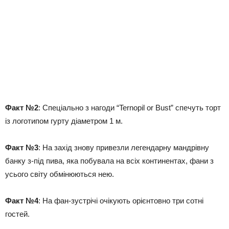
Факт №2
: Спеціально з нагоди “Ternopil or Bust” спечуть торт
із логотипом гурту діаметром 1 м.
Факт №3
: На захід знову привезли легендарну мандрівну
банку з-під пива, яка побувала на всіх континентах, фани з
усього світу обмінюються нею.
Факт №4
: На фан-зустрічі очікують орієнтовно три сотні
гостей.