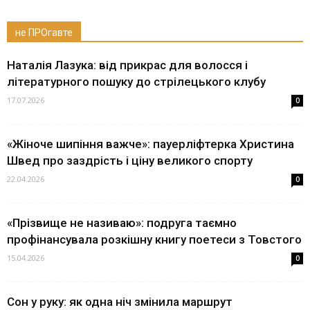
не ПРОгавте
Наталія Лазука: від прикрас для волосся і
літературного пошуку до стрілецького клубу
17.07.2026
0
«Жіноче шипіння важче»: пауерліфтерка Христина
Швед про заздрість і ціну великого спорту
22.04.2026
0
«Прізвище не називаю»: подруга таємно
профінансувала розкішну книгу поетеси з Товстого
15.04.2026
0
Сон у руку: як одна ніч змінила маршрут