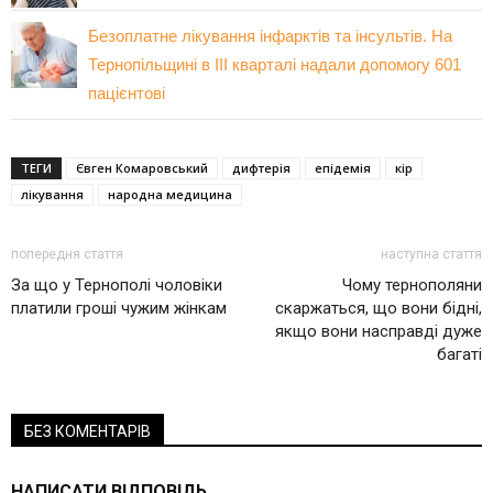
Безоплатне лікування інфарктів та інсультів. На
Тернопільщині в III кварталі надали допомогу 601
пацієнтові
ТЕГИ
Євген Комаровський
дифтерія
епідемія
кір
лікування
народна медицина
попередня стаття
наступна стаття
За що у Тернополі чоловіки
Чому тернополяни
платили гроші чужим жінкам
скаржаться, що вони бідні,
якщо вони насправді дуже
багаті
БЕЗ КОМЕНТАРІВ
НАПИСАТИ ВІДПОВІДЬ