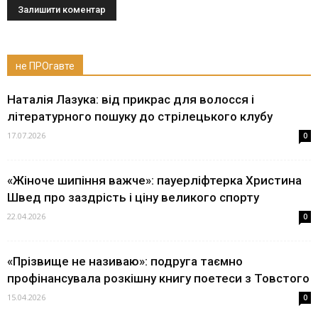
не ПРОгавте
Наталія Лазука: від прикрас для волосся і
літературного пошуку до стрілецького клубу
17.07.2026
0
«Жіноче шипіння важче»: пауерліфтерка Христина
Швед про заздрість і ціну великого спорту
22.04.2026
0
«Прізвище не називаю»: подруга таємно
профінансувала розкішну книгу поетеси з Товстого
15.04.2026
0