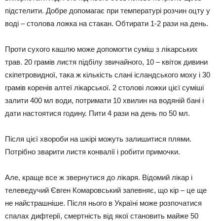
підстелити. Добре допомагає при температурі розчин оцту у
воді – столова ложка на стакан. Обтирати 1-2 рази на день.
Проти сухого кашлю може допомогти суміш з лікарських
трав. 20 грамів листя підбілу звичайного, 10 – квіток дивини
скіпетровидної, така ж кількість слані ісландського моху і 30
грамів коренів алтеї лікарської. 2 столові ложки цієї суміші
залити 400 мл води, потримати 10 хвилин на водяній бані і
дати настоятися годину. Пити 4 рази на день по 50 мл.
Після цієї хвороби на шкірі можуть залишитися плями.
Потрібно зварити листя конвалії і робити примочки.
Але, краще все ж звернутися до лікаря. Відомий лікар і
телеведучий Євген Комаровський запевняє, що кір – це ще
не найстрашніше. Після нього в Україні може розпочатися
спалах дифтерії, смертність від якої становить майже 50