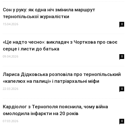
Сон у руку: як одна ніч змінила маршрут
тернопільської журналістки
15.04.2026
0
«Це надто чесно»: викладач з Чорткова про своє
серце і листи до батька
09.04.2026
0
Лариса Дідковська розповіла про тернопільський
«капелюх на палиці» і патріархальні міфи
22.03.2026
0
Кардіолог з Тернополя пояснила, чому війна
омолодила інфаркти на 20 років
07.03.2026
0