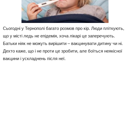
Сьогодні у Тернополі багато розмов про кір. Люди пліткують,
що у місті ледь не епідемія, хоча лікарі це заперечують.
Батьки ніяк не можуть вирішити – вакцинувати дитину чи ні.
Дехто каже, що і не проти це зробити, але боїться неякісної
вакцини і ускладнень після неї.