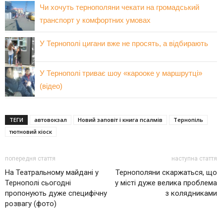
Чи хочуть тернополяни чекати на громадський
транспорт у комфортних умовах
У Тернополі цигани вже не просять, а відбирають
У Тернополі триває шоу «карооке у маршрутці»
(відео)
ТЕГИ
автовокзал
Новий заповіт і книга псалмів
Тернопіль
тютновий кіоск
попередня стаття
наступна стаття
На Театральному майдані у
Тернополяни скаржаться, що
Тернополі сьогодні
у місті дуже велика проблема
пропонують дуже специфічну
з колядниками
розвагу (фото)