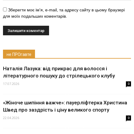
Зберегти моє ім'я, e-mail, та адресу сайту в цьому браузері
для моїх подальших коментарів.
не ПРОгавте
Наталія Лазука: від прикрас для волосся і
літературного пошуку до стрілецького клубу
17.07.2026
0
«Жіноче шипіння важче»: пауерліфтерка Христина
Швед про заздрість і ціну великого спорту
22.04.2026
0