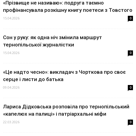
«Прізвище не називаю»: подруга таємно
профінансувала розкішну книгу поетеси з Товстого
15.04.2026
0
Сон у руку: як одна ніч змінила маршрут
тернопільської журналістки
15.04.2026
0
«Це надто чесно»: викладач з Чорткова про своє
серце і листи до батька
09.04.2026
0
Лариса Дідковська розповіла про тернопільський
«капелюх на палиці» і патріархальні міфи
22.03.2026
0