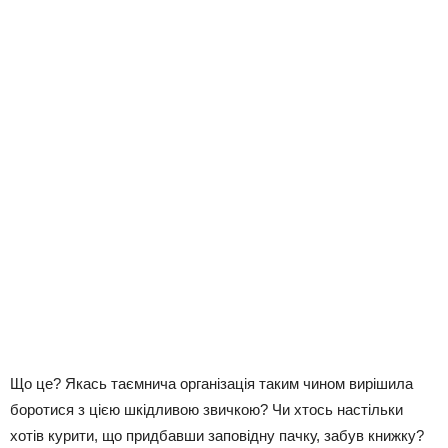
Що це? Якась таємнича організація таким чином вирішила
боротися з цією шкідливою звичкою? Чи хтось настільки
хотів курити, що придбавши заповідну пачку, забув книжку?