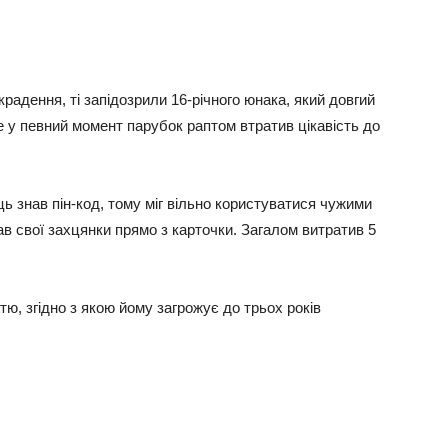
крадення, ті запідозрили 16-річного юнака, який довгий
е у певний момент парубок раптом втратив цікавість до
ць знав пін-код, тому міг вільно користуватися чужими
ав свої захцянки прямо з карточки. Загалом витратив 5
тю, згідно з якою йому загрожує до трьох років