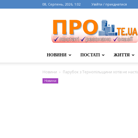
08, Серпень, 2026, 1:02
Увійти / приєднатися
НОВИНИ
ПОСТАТІ
ЖИТТЯ
Новини
Парубок з Тернопільщини хотів не настіл
Новини