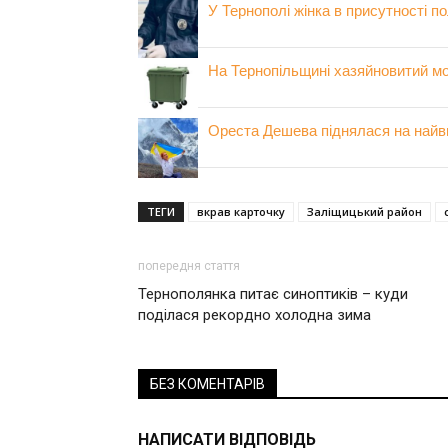
У Тернополі жінка в присутності п
На Тернопільщині хазяйновитий м
Ореста Дешева піднялася на найви
ТЕГИ
вкрав карточку
Заліщицький район
попередня стаття
Тернополянка питає синоптиків – куди
поділася рекордно холодна зима
БЕЗ КОМЕНТАРІВ
НАПИСАТИ ВІДПОВІДЬ