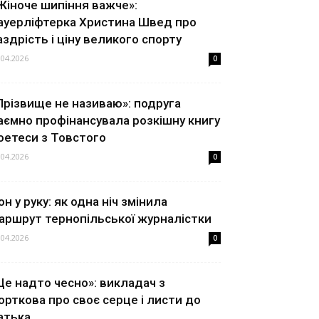
Жіноче шипіння важче»:
ауерліфтерка Христина Швед про
аздрість і ціну великого спорту
.04.2026
0
Прізвище не називаю»: подруга
аємно профінансувала розкішну книгу
оетеси з Товстого
.04.2026
0
он у руку: як одна ніч змінила
аршрут тернопільської журналістки
.04.2026
0
Це надто чесно»: викладач з
орткова про своє серце і листи до
атька