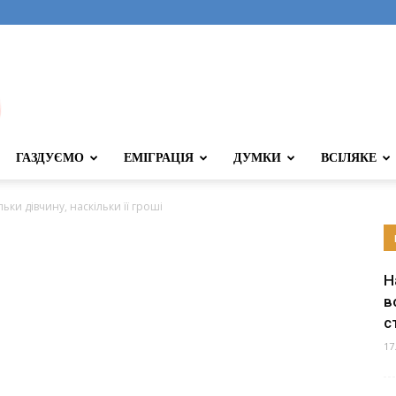
ГАЗДУЄМО
ЕМІГРАЦІЯ
ДУМКИ
ВСІЛЯКЕ
ьки дівчину, наскільки її гроші
Н
в
с
17