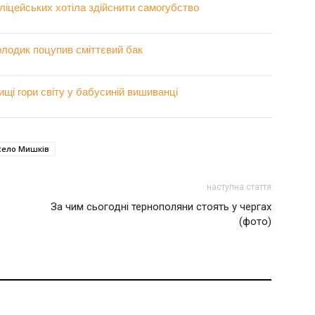
оліцейських хотіла здійснити самогубство
олодик поцупив сміттєвий бак
щі гори світу у бабусиній вишиванці
село Мишків
наступна стаття
За чим сьогодні тернополяни стоять у чергах
(фото)