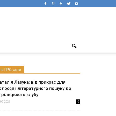
не ПРОгавте
аталія Лазука: від прикрас для
олосся і літературного пошуку до
трілецького клубу
.07.2026
0