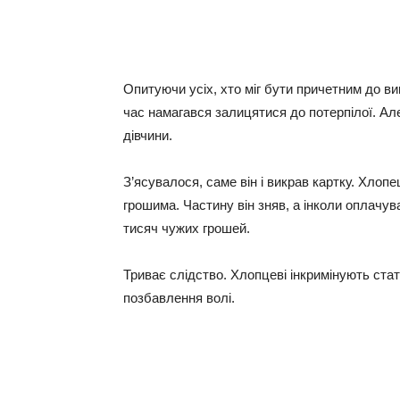
Опитуючи усіх, хто міг бути причетним до ви
час намагався залицятися до потерпілої. Ал
дівчини.
З’ясувалося, саме він і викрав картку. Хлопе
грошима. Частину він зняв, а інколи оплачув
тисяч чужих грошей.
Триває слідство. Хлопцеві інкримінують стат
позбавлення волі.