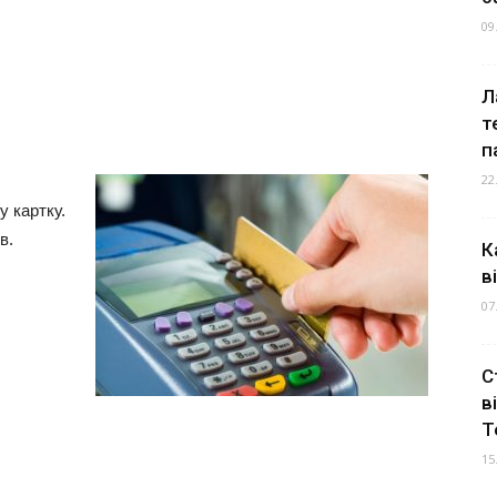
09
Л
т
п
22
у картку.
в.
К
в
07
С
в
Т
15