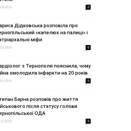
.04.2026
0
ариса Дідковська розповіла про
ернопільський «капелюх на палиці» і
атріархальні міфи
.03.2026
0
ардіолог з Тернополя пояснила, чому
ійна омолодила інфаркти на 20 років
.03.2026
0
тепан Барна розповів про життя
ійськового після статусу голови
ернопільської ОДА
.12.2025
0