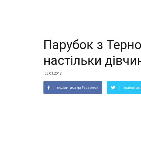
Парубок з Терно
настільки дівчин
03.01.2018
поділитися на Facebook
поділитися