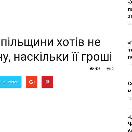
«
п
з
22
пільщини хотів не
«
т
у, наскільки її гроші
п
15
408
0
 на Twitter
С
м
15
«
Ч
б