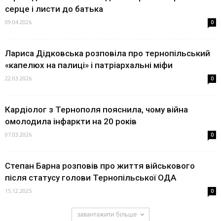
серце і листи до батька
09.04.2026
0
Лариса Дідковська розповіла про тернопільський
«капелюх на палиці» і патріархальні міфи
22.03.2026
0
Кардіолог з Тернополя пояснила, чому війна
омолодила інфаркти на 20 років
07.03.2026
0
Степан Барна розповів про життя військового
після статусу голови Тернопільської ОДА
15.12.2025
0
завантажити більше