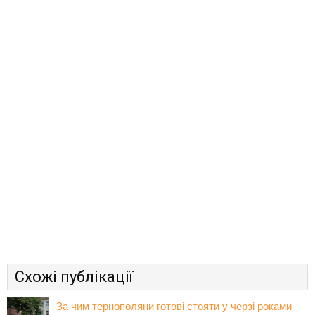
Схожі публікації
За чим тернополяни готові стояти у черзі роками