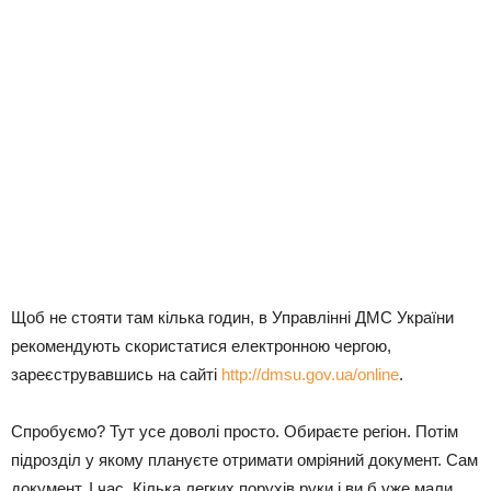
Щоб не стояти там кілька годин, в Управлінні ДМС України
рекомендують скористатися електронною чергою,
зареєструвавшись на сайті
http://dmsu.gov.ua/online
.
Спробуємо? Тут усе доволі просто. Обираєте регіон. Потім
підрозділ у якому плануєте отримати омріяний документ. Сам
документ. І час. Кілька легких порухів руки і ви б уже мали