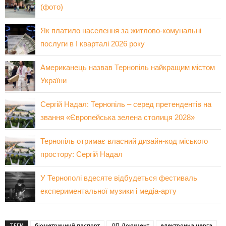
(фото)
Як платило населення за житлово-комунальні
послуги в І кварталі 2026 року
Американець назвав Тернопіль найкращим містом
України
Сергій Надал: Тернопіль – серед претендентів на
звання «Європейська зелена столиця 2028»
Тернопіль отримає власний дизайн-код міського
простору: Сергій Надал
У Тернополі вдесяте відбудеться фестиваль
експериментальної музики і медіа-арту
ТЕГИ
біометричний паспорт
ДП Документ
електронна черга