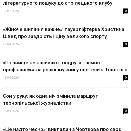
літературного пошуку до стрілецького клубу
17.07.2026
0
«Жіноче шипіння важче»: пауерліфтерка Христина
Швед про заздрість і ціну великого спорту
22.04.2026
0
«Прізвище не називаю»: подруга таємно
профінансувала розкішну книгу поетеси з Товстого
15.04.2026
0
Сон у руку: як одна ніч змінила маршрут
тернопільської журналістки
15.04.2026
0
«Це надто чесно»: викладач з Чорткова про своє