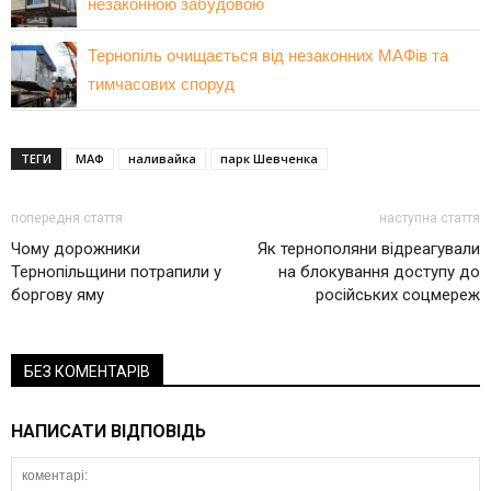
незаконною забудовою
Тернопіль очищається від незаконних МАФів та
тимчасових споруд
ТЕГИ
МАФ
наливайка
парк Шевченка
попередня стаття
наступна стаття
Чому дорожники
Як тернополяни відреагували
Тернопільщини потрапили у
на блокування доступу до
боргову яму
російських соцмереж
БЕЗ КОМЕНТАРІВ
НАПИСАТИ ВІДПОВІДЬ