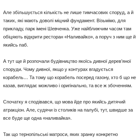
Але збільшується кількість не лише тимчасових споруд, а й
таких, які мають доволі міцний фундамент. Візьмімо, для
прикладу, парк імені Шевченка. Уже найближчим часом там
обіцяють відкрити ресторан «Наливайко», а поруч з ним ще й
якийсь паб.
А тут ще й розпочали будівництво якоїсь дивної дерев’яної
споруди. Чому дивної, якщо у контурах вгадується
корабель… Та тому що корабель посеред газону, хто б що не
казав, виглядає можливо і оригінально, та все ж збоченням.
Спочатку я сподівався, що мова йде про якийсь дитячий
атракціон. Але, судячи із столиків на палубі, тут, швидше за
все буде ще одна «наливайка».
Так що тернопільські матроси, яких зранку конкретно