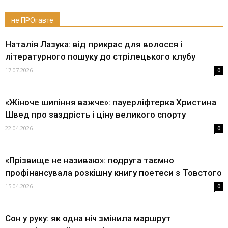
не ПРОгавте
Наталія Лазука: від прикрас для волосся і
літературного пошуку до стрілецького клубу
17.07.2026
0
«Жіноче шипіння важче»: пауерліфтерка Христина
Швед про заздрість і ціну великого спорту
22.04.2026
0
«Прізвище не називаю»: подруга таємно
профінансувала розкішну книгу поетеси з Товстого
15.04.2026
0
Сон у руку: як одна ніч змінила маршрут