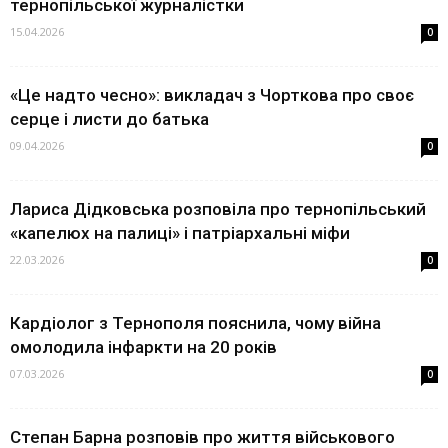
тернопільської журналістки
15.04.2026
0
«Це надто чесно»: викладач з Чорткова про своє
серце і листи до батька
09.04.2026
0
Лариса Дідковська розповіла про тернопільський
«капелюх на палиці» і патріархальні міфи
22.03.2026
0
Кардіолог з Тернополя пояснила, чому війна
омолодила інфаркти на 20 років
07.03.2026
0
Степан Барна розповів про життя військового