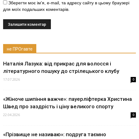
Зберегти моє ім'я, e-mail, та адресу сайту в цьому браузері
для моїх подальших коментарів.
не ПРОгавте
Наталія Лазука: від прикрас для волосся і
літературного пошуку до стрілецького клубу
17.07.2026
0
«Жіноче шипіння важче»: пауерліфтерка Христина
Швед про заздрість і ціну великого спорту
22.04.2026
0
«Прізвище не називаю»: подруга таємно