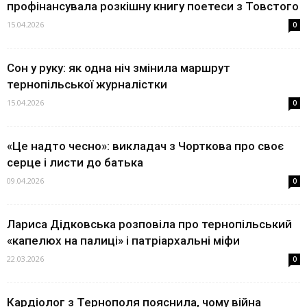
профінансувала розкішну книгу поетеси з Товстого
15.04.2026
0
Сон у руку: як одна ніч змінила маршрут
тернопільської журналістки
15.04.2026
0
«Це надто чесно»: викладач з Чорткова про своє
серце і листи до батька
09.04.2026
0
Лариса Дідковська розповіла про тернопільський
«капелюх на палиці» і патріархальні міфи
22.03.2026
0
Кардіолог з Тернополя пояснила, чому війна