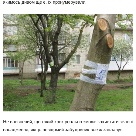
якимось дивом ще є, їх пронумерували.
Не впевнений, що такий крок реально зможе захистити зелені
насадження, якщо невідомий забудовник все ж запланує