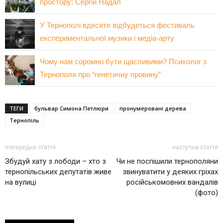
простору: Сергій Надал
У Тернополі вдесяте відбудеться фестиваль
експериментальної музики і медіа-арту
Чому нам соромно бути щасливими? Психолог з
Тернополя про “генетичну провину”
ТЕГИ
бульвар Симона Петлюри
пронумеровані дерева
Тернопіль
попередня стаття
наступна стаття
Збудуй хату з лободи – хто з
Чи не поспішили тернополяни
тернопільських депутатів живе
звинуватити у деяких гріхах
на вулиці
російськомовних вандалів
(фото)