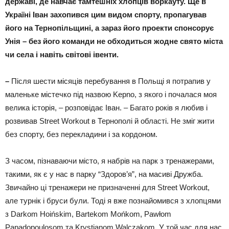
державі, де навчає тамтешніх хлопців воркауту. Ще в
Україні Іван захопився цим видом спорту, пропагував
його на Тернопільщині, а зараз його проекти спонсорує
Унія – без його команди не обходиться жодне свято міста
чи села і навіть світові івенти.
–
Після шести місяців перебування в Польщі я потрапив у
маленьке містечко під назвою Kepno, з якого і почалася моя
велика історія, – розповідає Іван. – Багато років я любив і
розвивав Street Workout в Тернополі й області. Не зміг жити
без спорту, без перекладини і за кордоном.
З часом, пізнаваючи місто, я набрів на парк з тренажерами,
такими, як є у нас в парку “Здоров’я”, на масиві Дружба.
Звичайно ці тренажери не призначенні для Street Workout,
але турнік і бруси були. Тоді я вже познайомився з хлопцями
з Darkom Hoińskim, Bartekom Mońkom, Pawłom
Papadopoulosom та Krystianom Walczakom. У той час для нас