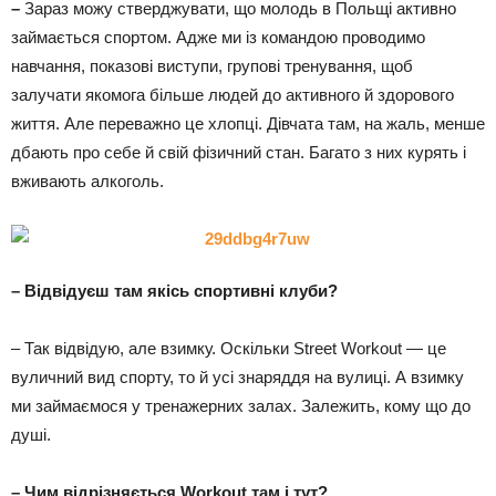
–
Зараз можу стверджувати, що молодь в Польщі активно
займається спортом. Адже ми із командою проводимо
навчання, показові виступи, групові тренування, щоб
залучати якомога більше людей до активного й здорового
життя. Але переважно це хлопці. Дівчата там, на жаль, менше
дбають про себе й свій фізичний стан. Багато з них курять і
вживають алкоголь.
– Відвідуєш там якісь спортивні клуби?
– Так відвідую, але взимку. Оскільки Street Workout — це
вуличний вид спорту, то й усі знаряддя на вулиці. А взимку
ми займаємося у тренажерних залах. Залежить, кому що до
душі.
– Чим відрізняється Workout там і тут?