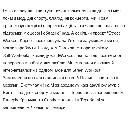
І з того часу наші виступи почали замовляти на дні сіл і міст,
покази мод, дні спорту, благодійні концерти. Ми й самі
організовували різні спортивні акції та навчання по школах, за
підтримки місцевої і обласної рад. А оскільки проект “Street
Workout Kepno” профінансувала Унія, то за умовами ми не
могли заробляти. І тому я із Darekom створили фірму
«St8Workout» і команду «St8Workout Team». Так просте хобі
переросло в роботу, яку люблю. Ми створили сторінку й
інтернетмагазин з одягом “Все для Street Workout”
Замовлення почали надсилати по всій Польщі і навіть за її
межами. Виступали і на Міжнародному карнавалі культур в
Berlini, і на днях спорту й молоді в Тернополі за запрошенням
Валерія Кравчука та Сергія Надала, і в Теребовлі за
запрошенням Людмили Немири.