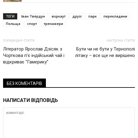
ТЕГИ
Іван Твердун
воркаут
друзі
парк
перекладини
Польща
спорт
тренажери
попередня стаття
наступна стаття
Літератор Ярослав Дзісяк з
Бути чи не бути у Тернополі
Чорткова п’є індійський чай і
літаку – все ще не вирішено
відкриває “Гамерику”
БЕЗ КОМЕНТАРІВ
НАПИСАТИ ВІДПОВІДЬ