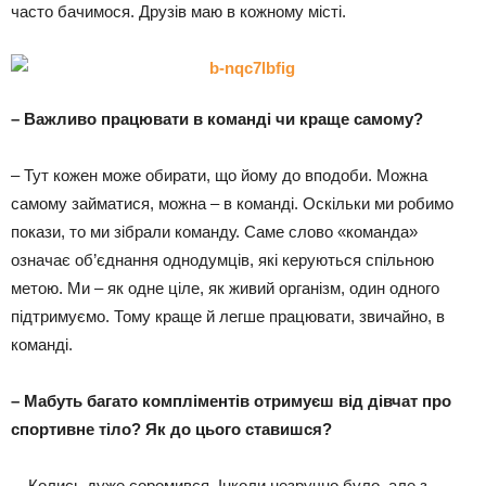
часто бачимося. Друзів маю в кожному місті.
– Важливо працювати в команді чи краще самому?
– Тут кожен може обирати, що йому до вподоби. Можна
самому займатися, можна – в команді. Оскільки ми робимо
покази, то ми зібрали команду. Саме слово «команда»
означає об’єднання однодумців, які керуються спільною
метою. Ми – як одне ціле, як живий організм, один одного
підтримуємо. Тому краще й легше працювати, звичайно, в
команді.
– Мабуть багато компліментів отримуєш від дівчат про
спортивне тіло? Як до цього ставишся?
– Колись дуже соромився. Інколи незручно було, але з