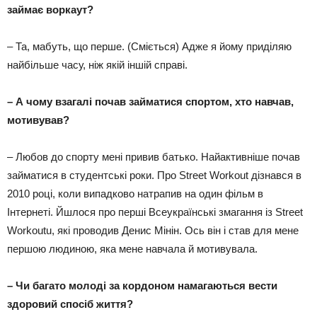
займає воркаут?
– Та, мабуть, що перше. (Сміється) Адже я йому приділяю
найбільше часу, ніж якій іншій справі.
– А чому взагалі почав займатися спортом, хто навчав,
мотивував?
– Любов до спорту мені привив батько. Найактивніше почав
займатися в студентські роки. Про Street Workout дізнався в
2010 році, коли випадково натрапив на один фільм в
Інтернеті. Йшлося про перші Всеукраїнські змагання із Street
Workoutu, які проводив Денис Мінін. Ось він і став для мене
першою людиною, яка мене навчала й мотивувала.
– Чи багато молоді за кордоном намагаються вести
здоровий спосіб життя?