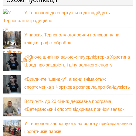
У Тернополі до спорту сьогодні підійдуть
нетрадиційно
У парках Тернополя оголосили полювання на
кліщів: графік обробок
«Жіноче шипіння важче»: пауерліфтерка Христина
Швед про заздрість і ціну великого спорту
«Викличте “швидку”, а вони знімають»:
спортсменка з Чорткова розповіла про байдужість
Встигніть до 20 січня: державна програма
«Ветеранський спорт» відкриває прийом заявок
У Тернополі запрошують на роботу прибиральників
і робітників парків