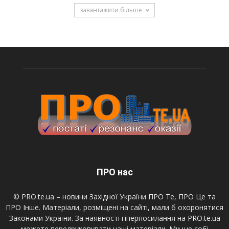
завантажити більше
ПРО нас
© PRO.te.ua – новини Західної України ПРО Те, ПРО Це та
ПРО Інше. Матеріали, розміщені на сайті, мали б охоронятися
Законами України. За наявності гіперпосилання на PRO.te.ua
можете передруковувати наші матеріали. Ми ще собі