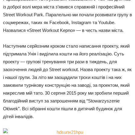
із доброї волі мера міста з’явився справжній і професійний
Street Workout Park. Паралельно ми почали розвивати групу в
соцмережах, таких як Facebook, Instagram та Youtube.
Назвалися «Street Workout Kepno» — в честь назви міста.
Наступним серйозним кроком стало написання проекту, який
підтримала Унія і виділила кошти на його реалізацію. Суть
проекту — групові тренування три рази в тиждень, для
заохочення людей до Street workout. Назва проекту така ж, як
і нашої групи. За літо ми заощадили трохи коштів і на них
замовили турнікову конструкцію на заводі, за проектом, який
накреслив мій тато. 30 серпня 2015 року ми зробили перший
благодійний виступ за запрошенням від “Stowarzyszenie
Ołówek”. Всі зібранні кошти пішли в дитячий будинок для
дітей інвалідів.