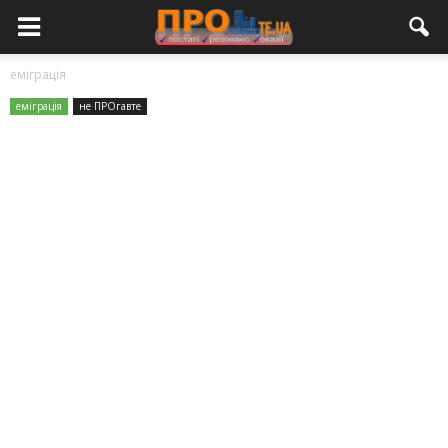
еміграція
еміграція
не ПРОгавте