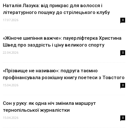
Наталія Лазука: від прикрас для волосся і
літературного пошуку до стрілецького клубу
17.07.2026
0
«Жіноче шипіння важче»: пауерліфтерка Христина
Швед про заздрість і ціну великого спорту
22.04.2026
0
«Прізвище не називаю»: подруга таємно
профінансувала розкішну книгу поетеси з Товстого
15.04.2026
0
Сон у руку: як одна ніч змінила маршрут
тернопільської журналістки
15.04.2026
0