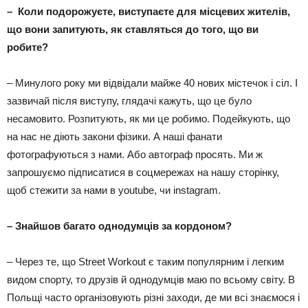
– Коли подорожуєте, виступаєте для місцевих жителів,
що вони запитують, як ставляться до того, що ви
робите?
– Минулого року ми відвідали майже 40 нових містечок і сіл. І
зазвичай після виступу, глядачі кажуть, що це було
несамовито. Розпитують, як ми це робимо. Подейкують, що
на нас не діють закони фізики. А наші фанати
фотографуються з нами. Або автограф просять. Ми ж
запрошуємо підписатися в соцмережах на нашу сторінку,
щоб стежити за нами в youtube, чи instagram.
– Знайшов багато однодумців за кордоном?
– Через те, що Street Workout є таким популярним і легким
видом спорту, то друзів й однодумців маю по всьому світу. В
Польщі часто організовують різні заходи, де ми всі знаємося і