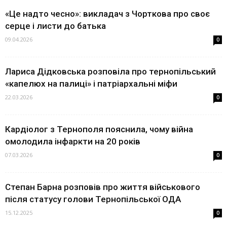
«Це надто чесно»: викладач з Чорткова про своє
серце і листи до батька
09.04.2026
0
Лариса Дідковська розповіла про тернопільський
«капелюх на палиці» і патріархальні міфи
22.03.2026
0
Кардіолог з Тернополя пояснила, чому війна
омолодила інфаркти на 20 років
07.03.2026
0
Степан Барна розповів про життя військового
після статусу голови Тернопільської ОДА
15.12.2025
0