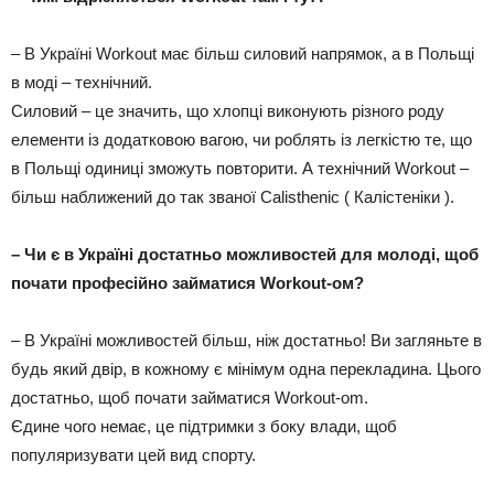
– В Україні Workout має більш силовий напрямок, а в Польщі
в моді – технічний.
Силовий – це значить, що хлопці виконують різного роду
елементи із додатковою вагою, чи роблять із легкістю те, що
в Польщі одиниці зможуть повторити. А технічний Workout –
більш наближений до так званої Calisthenic ( Калістеніки ).
– Чи є в Україні достатньо можливостей для молоді, щоб
почати професійно займатися Workout-
ом?
– В Україні можливостей більш, ніж достатньо! Ви загляньте в
будь який двір, в кожному є мінімум одна перекладина. Цього
достатньо, щоб почати займатися Workout-om.
Єдине чого немає, це підтримки з боку влади, щоб
популяризувати цей вид спорту.