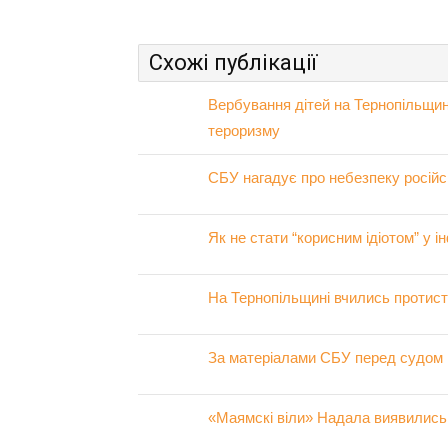
Схожі публікації
Вербування дітей на Тернопільщині
тероризму
СБУ нагадує про небезпеку російс
Як не стати “корисним ідіотом” у і
На Тернопільщині вчились протис
За матеріалами СБУ перед судом 
«Маямскі віли» Надала виявились 