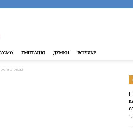
ДУЄМО
ЕМІГРАЦІЯ
ДУМКИ
ВСІЛЯКЕ
орога словом
Н
в
с
17