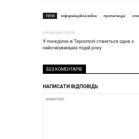
ТЕГИ
інформаційна війна
пропаганда
сло
попередня стаття
У понеділок в Тернополі станеться одна з
найочікуваніших подій року
БЕЗ КОМЕНТАРІВ
НАПИСАТИ ВІДПОВІДЬ