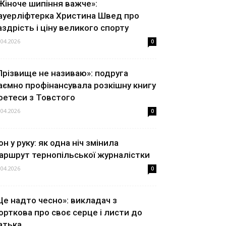
Жіноче шипіння важче»:
ауерліфтерка Христина Швед про
аздрість і ціну великого спорту
.04.2026
0
Прізвище не називаю»: подруга
аємно профінансувала розкішну книгу
оетеси з Товстого
.04.2026
0
он у руку: як одна ніч змінила
аршрут тернопільської журналістки
.04.2026
0
Це надто чесно»: викладач з
орткова про своє серце і листи до
атька