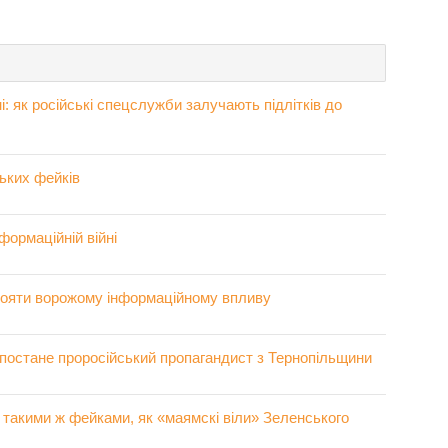
: як російські спецслужби залучають підлітків до
ьких фейків
нформаційній війні
тояти ворожому інформаційному впливу
постане проросійський пропагандист з Тернопільщини
такими ж фейками, як «маямскі віли» Зеленського