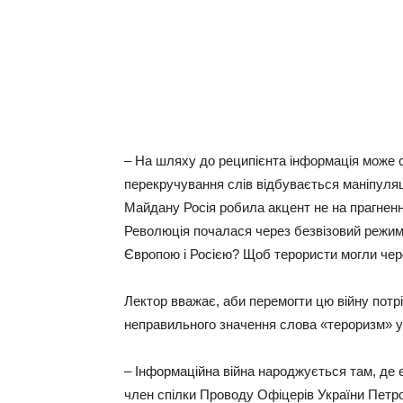
– На шляху до реципієнта інформація може с
перекручування слів відбувається маніпуляц
Майдану Росія робила акцент не на прагненн
Революція почалася через безвізовий режим,
Європою і Росією? Щоб терористи могли чере
Лектор вважає, аби перемогти цю війну потр
неправильного значення слова «тероризм» у
– Інформаційна війна народжується там, де є
член спілки Проводу Офіцерів України Петро 