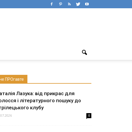
не ПРОгавте
аталія Лазука: від прикрас для
олосся і літературного пошуку до
трілецького клубу
.07.2026
0