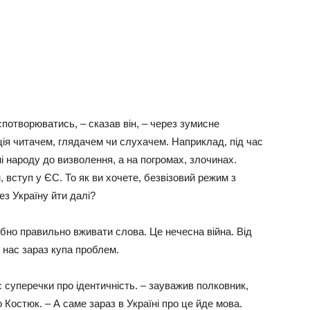
потворюватись, – сказав він, – через зумисне
ія читачем, глядачем чи слухачем. Наприклад, під час
і народу до визволення, а на погромах, злочинах.
 вступ у ЄС. То як ви хочете, безвізовий режим з
з Україну йти далі?
ібно правильно вживати слова. Це нечесна війна. Від
 нас зараз купа проблем.
 суперечки про ідентичність. – зауважив полковник,
Костюк. – А саме зараз в Україні про це йде мова.