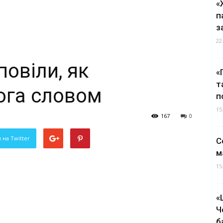
«
п
з
22
повіли, як
«
т
ога словом
п
15
167
0
 на Twitter
С
м
15
«
Ч
б