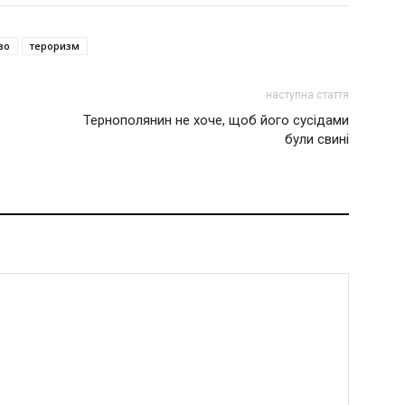
во
тероризм
наступна стаття
Тернополянин не хоче, щоб його сусідами
були свині