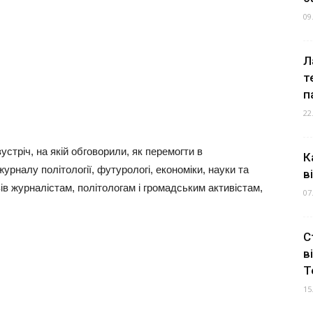
09
Л
т
п
22
стріч, на якій обговорили, як перемогти в
К
урналу політології, футурологі, економіки, науки та
в
в журналістам, політологам і громадським активістам,
07
С
в
Т
15