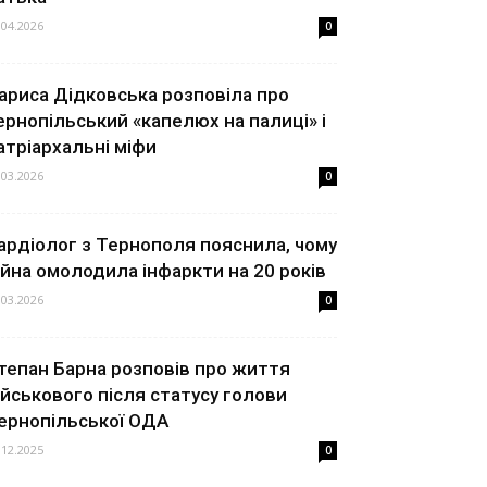
.04.2026
0
ариса Дідковська розповіла про
ернопільський «капелюх на палиці» і
атріархальні міфи
.03.2026
0
ардіолог з Тернополя пояснила, чому
ійна омолодила інфаркти на 20 років
.03.2026
0
тепан Барна розповів про життя
ійськового після статусу голови
ернопільської ОДА
.12.2025
0