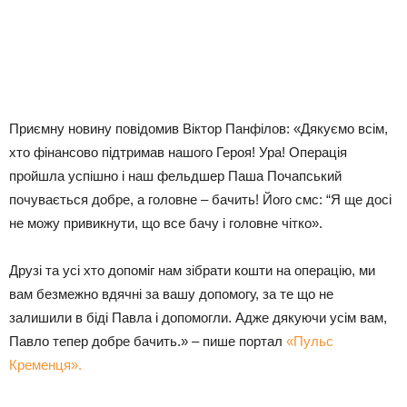
Приємну новину повідомив Віктор Панфілов: «Дякуємо всім,
хто фінансово підтримав нашого Героя! Ура! Операція
пройшла успішно і наш фельдшер Паша Почапський
почувається добре, а головне – бачить! Його смс: “Я ще досі
не можу привикнути, що все бачу і головне чітко».
Друзі та усі хто допоміг нам зібрати кошти на операцію, ми
вам безмежно вдячні за вашу допомогу, за те що не
залишили в біді Павла і допомогли. Адже дякуючи усім вам,
Павло тепер добре бачить.» – пише портал
«Пульс
Кременця».