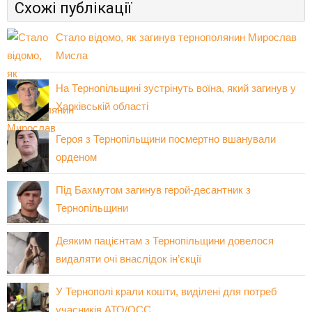
Схожі публікації
Стало відомо, як загинув тернополянин Мирослав
Мисла
На Тернопільщині зустрінуть воїна, який загинув у
Харківській області
Героя з Тернопільщини посмертно вшанували
орденом
Під Бахмутом загинув герой-десантник з
Тернопільщини
Деяким пацієнтам з Тернопільщини довелося
видаляти очі внаслідок ін’єкції
У Тернополі крали кошти, виділені для потреб
учасників АТО/ОСС