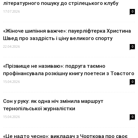
літературного пошуку до стрілецького клубу
17.07.2026
0
«Жіноче шипіння важче»: пауерліфтерка Христина
Швед про заздрість і ціну великого спорту
22.04.2026
0
«Прізвище не називаю»: подруга таємно
профінансувала розкішну книгу поетеси з Товстого
15.04.2026
0
Сон у руку: як одна ніч змінила маршрут
тернопільської журналістки
15.04.2026
0
«Це надто чесно»: викладач з Чорткова про своє