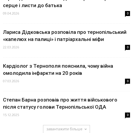
серце і листи до батька
09.04.2026
0
Лариса Дідковська розповіла про тернопільський
«капелюх на палиці» і патріархальні міфи
22.03.2026
0
Кардіолог з Тернополя пояснила, чому війна
омолодила інфаркти на 20 років
07.03.2026
0
Степан Барна розповів про життя військового
після статусу голови Тернопільської ОДА
15.12.2025
0
завантажити більше