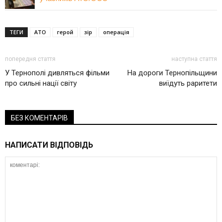
ТЕГИ
АТО
герой
зір
операція
попередня стаття
наступна стаття
У Тернополі дивляться фільми
На дороги Тернопільщини
про сильні нації світу
виїдуть раритети
БЕЗ КОМЕНТАРІВ
НАПИСАТИ ВІДПОВІДЬ