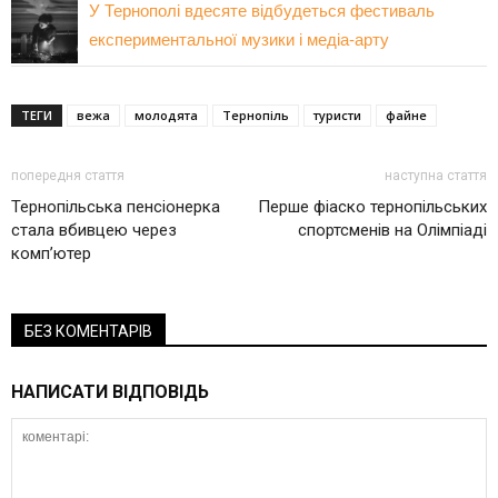
У Тернополі вдесяте відбудеться фестиваль
експериментальної музики і медіа-арту
ТЕГИ
вежа
молодята
Тернопіль
туристи
файне
попередня стаття
наступна стаття
Тернопільська пенсіонерка
Перше фіаско тернопільських
стала вбивцею через
спортсменів на Олімпіаді
комп’ютер
БЕЗ КОМЕНТАРІВ
НАПИСАТИ ВІДПОВІДЬ