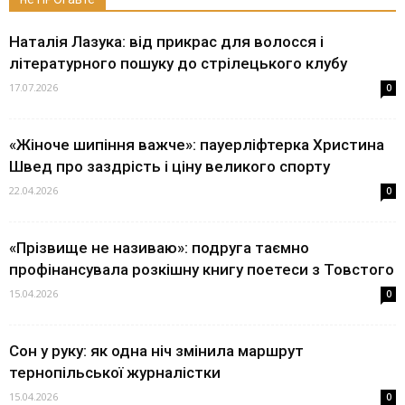
Наталія Лазука: від прикрас для волосся і
літературного пошуку до стрілецького клубу
17.07.2026
0
«Жіноче шипіння важче»: пауерліфтерка Христина
Швед про заздрість і ціну великого спорту
22.04.2026
0
«Прізвище не називаю»: подруга таємно
профінансувала розкішну книгу поетеси з Товстого
15.04.2026
0
Сон у руку: як одна ніч змінила маршрут
тернопільської журналістки
15.04.2026
0