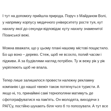
І тут на допомогу прийшла природа. Поруч з Майданом Волі,
у напрямку корпусу медичного університету росте туя, кут
нахилу якої до секунди відповідає куту нахилу знаменитої
Пізанської вежі.
Можна вважати, що у цьому плані нашому містові пощастило.
Бо що воно – дерево. Стеж, щоб не всохло, полий часом і
підживи. А за будівлями нагляд потрібен. Ту ж вежу рік у рік
укріплюють щоб не впала.
Тепер лише залишилося провести належну рекламну
компанію і до нашої «вежі» також потягнуться туристи. А
якщо ні, то, принаймні самі тернополяни матимуть де
сфотографуватися на пам’ять. Он молодята, виходячи з
РАГСу, постійно шукають біля чого б то попозувати. А тут все