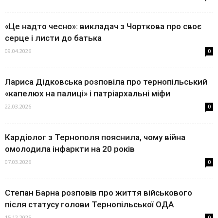
«Це надто чесно»: викладач з Чорткова про своє
серце і листи до батька
09.04.2026
0
Лариса Дідковська розповіла про тернопільський
«капелюх на палиці» і патріархальні міфи
22.03.2026
0
Кардіолог з Тернополя пояснила, чому війна
омолодила інфаркти на 20 років
07.03.2026
0
Степан Барна розповів про життя військового
після статусу голови Тернопільської ОДА
15.12.2025
0