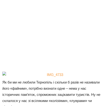
Як би ми не любили Тернопіль і скільки б разів не називали
його «файним», потрібно визнати одне – нема у нас
історичних пам’яток, спроможних зацікавити туристів. Ну не
склалося у нас зі всілякими «колізіями», «луврами» чи