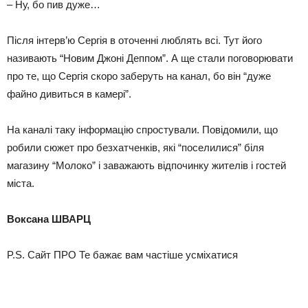
– Ну, бо пив дуже…
Після інтерв’ю Сергія в оточенні люблять всі. Тут його
називають “Новим Джоні Деппом”. А ще стали поговорювати
про те, що Сергія скоро заберуть на канал, бо він “дуже
файно дивиться в камері”.
На каналі таку інформацію спростували. Повідомили, що
робили сюжет про безхатченків, які “поселилися” біля
магазину “Молоко” і заважають відпочинку жителів і гостей
міста.
Воксана ШВАРЦ
P.S. Сайт ПРО Те бажає вам частіше усміхатися