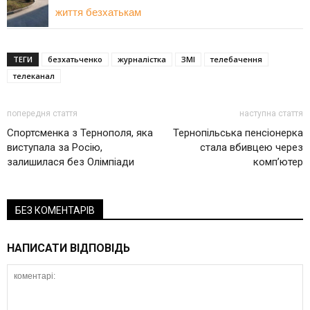
життя безхатькам
ТЕГИ
безхатьченко
журналістка
ЗМІ
телебачення
телеканал
попередня стаття
наступна стаття
Спортсменка з Тернополя, яка
Тернопільська пенсіонерка
виступала за Росію,
стала вбивцею через
залишилася без Олімпіади
комп’ютер
БЕЗ КОМЕНТАРІВ
НАПИСАТИ ВІДПОВІДЬ