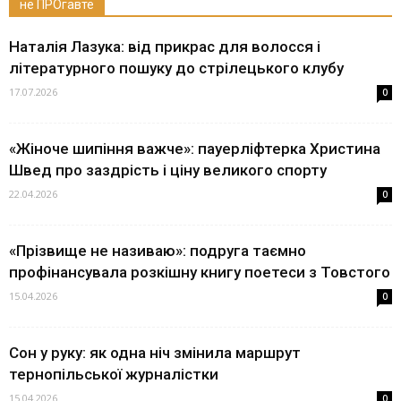
не ПРОгавте
Наталія Лазука: від прикрас для волосся і
літературного пошуку до стрілецького клубу
17.07.2026
0
«Жіноче шипіння важче»: пауерліфтерка Христина
Швед про заздрість і ціну великого спорту
22.04.2026
0
«Прізвище не називаю»: подруга таємно
профінансувала розкішну книгу поетеси з Товстого
15.04.2026
0
Сон у руку: як одна ніч змінила маршрут
тернопільської журналістки
15.04.2026
0