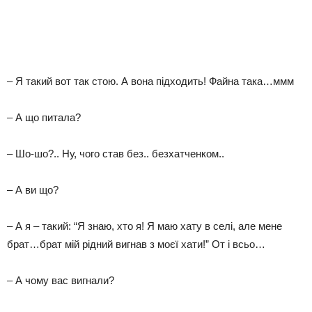
– Я такий вот так стою. А вона підходить! Файна така…ммм
– А що питала?
– Шо-шо?.. Ну, чого став без.. безхатченком..
– А ви що?
– А я – такий: “Я знаю, хто я! Я маю хату в селі, але мене
брат…брат мій рідний вигнав з моєї хати!” От і всьо…
– А чому вас вигнали?