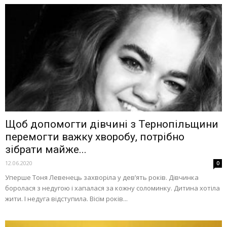
Щоб допомогти дівчині з Тернопільщини
перемогти важку хворобу, потрібно
зібрати майже...
12.06.2020
0
Уперше Тоня Левенець захворіла у дев’ять років. Дівчинка
боролася з недугою і хапалася за кожну соломинку. Дитина хотіла
жити. І недуга відступила. Вісім років...