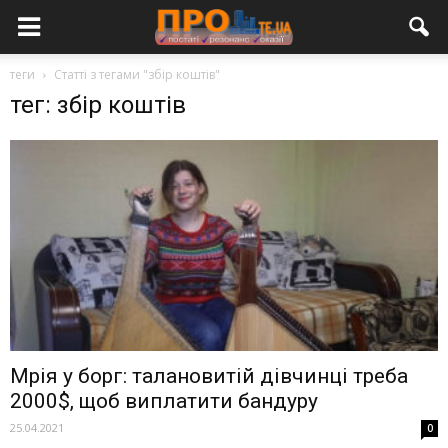
теги
Статті з тегами "збір коштів"
тег: збір коштів
Мрія у борг: талановитій дівчинці треба
2000$, щоб виплатити бандуру
25.04.2021
0