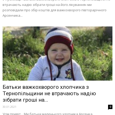
втрачають надію зібрати гроші на його лікування» ми
розповідали про збір коштів для важкохворого півторарічного
Арсенчика...
Батьки важкохворого хлопчика з
Тернопільщини не втрачають надію
зібрати гроші на...
30.01.2021
0
Усім привіт... Ми батьки маленького хлопчика Арсенка.