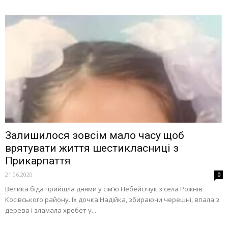
Залишилося зовсім мало часу щоб
врятувати життя шестикласниці з
Прикарпаття
21.06.2020
0
Велика біда прийшла днями у сім’ю Небейсічук з села Рожнів
Косівського району. Їх дочка Надійка, збираючи черешні, впала з
дерева і зламала хребет у...