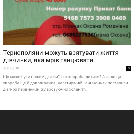
Тернополяни можуть врятувати життя
дівчинки, яка мріє танцювати
09.07.2018
0
Що може бути гіршим для сім’ї, ніж хвороба дитини? А якщо ця
хвороба ще й доволі важка. Десятирічній Тоні Мончак поставили
діагноз первинний склерозуючий холангіт....