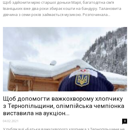
Щоб здійснити мрію старшої доньки Марії, багатодітна сім’я
Іваніцьких вже два роки збирає кошти на бандуру. Талановита
дівчина з семи років займається музикою. Розпочинала...
Щоб допомогти важкохворому хлопчику
з Тернопільщини, олімпійська чемпіонка
виставила на аукціон...
04.02.2021
0
У публікації «Батьки важкохворого хлопчика з Тернопільщини не