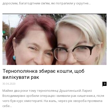
дорослим, багатодітним сім’ям, які потрапили у скрутне...
Тернополянка збирає кошти, щоб
вилікувати рак
30.06.2020
0
Майже два роки тому тернополянці Душатинській Ларисі
Володимирівні зробили операцію і виявили рак кишечника, після
чого був курс хіміотерапії. На жаль, через рік хвороба проявила
себе...