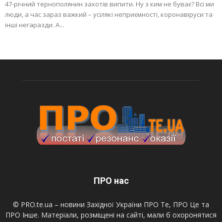
47-річний тернополянин захотів випити. Ну з ким не буває? Всі ми
люди, а час зараз важкий – усілякі неприємності, коронавіруси та
інші негаразди. А...
ПРО нас
© PRO.te.ua – новини Західної України ПРО Те, ПРО Це та
ПРО Інше. Матеріали, розміщені на сайті, мали б охоронятися