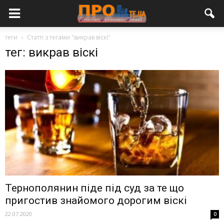
теги
Статті з тегами "викрав віскі"
тег: викрав віскі
Тернополянин піде під суд за те що
пригостив знайомого дорогим віскі
22.07.2020
0