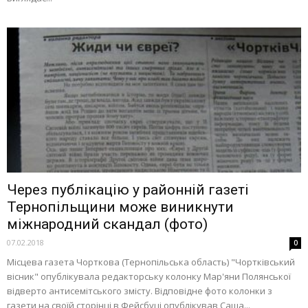
Через публікацію у районній газеті
Тернопільщини може виникнути
міжнародний скандал (фото)
07.02.2018
0
Місцева газета Чорткова (Тернопільська область) "Чортківський
вісник" опублікувала редакторську колонку Мар'яни Полянської
відверто антисемітського змісту. Відповідне фото колонки з
газети на своїй сторінці в Фейсбуці опублікував Саша...