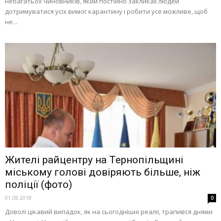
небагатьох чиновників, який постійно закликає людей
дотримуватися усіх вимог карантину і робити усе можливе, щоб
не...
Жителі райцентру на Тернопільщині
міському голові довіряють більше, ніж
поліції (фото)
01.08.2018
0
Доволі цікавий випадок, як на сьогоднішні реалії, трапився днями