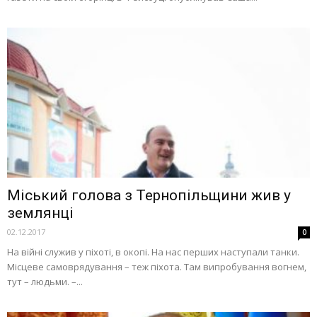
Міський голова з Тернопільщини жив у
землянці
02.12.2017
0
На війні служив у піхоті, в окопі. На нас перших наступали танки.
Місцеве самоврядування – теж піхота. Там випробування вогнем,
тут – людьми. –...