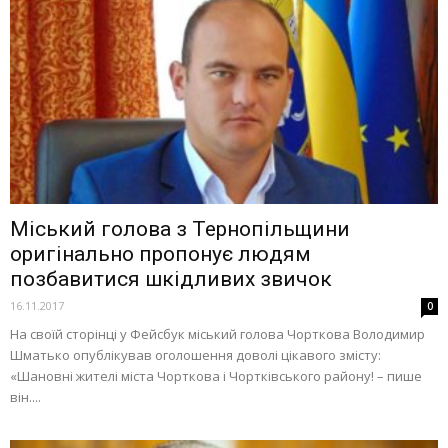
Міський голова з Тернопільщини
оригінально пропонує людям
позбавитися шкідливих звичок
16.11.2017
0
На своїй сторінці у Фейсбук міський голова Чорткова Володимир
Шматько опублікував оголошення доволі цікавого змісту:
«Шановні жителі міста Чорткова і Чортківського району! – пише
він....