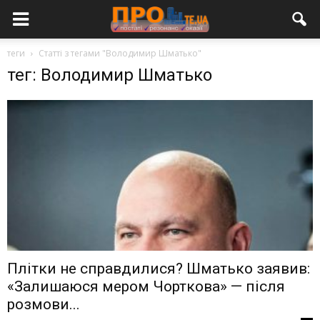
теги
Статті з тегами "Володимир Шматько"
тег: Володимир Шматько
Плітки не справдилися? Шматько заявив:
«Залишаюся мером Чорткова» — після
розмови...