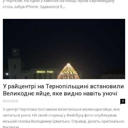
у Чорткові. На одній з лавочок на площі Героїв Євромайдану
хтось забув iPhone. Здавалося б,...
У райцентрі на Тернопільщині встановили
Великоднє яйце, яке видно навіть уночі
08.04.2018
0
У центрі Чорткова поставили велетенське великоднє яйце, яке
світиться уночі. НА своїй сторінці у Фейсбуці фото опублікував
міський голова Володимир Шматько. Справді, досить оригінально.
Виглядає...