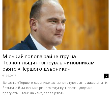
Міський голова райцентру на
Тернопільщині зіпсував чиновникам
свято «Першого дзвоника»
01.09.2017
0
До свята «Першого дзвоника» активно готуються не лише діти і їх
батьки, а й чиновники різного ґатунку. Поважні дядечки
прасують штани на кант, перевіряють...