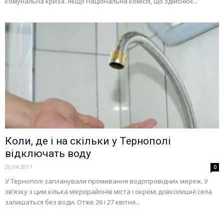
комунальна криза. Якщо Національна комісія, що здійснює...
Коли, де і на скільки у Тернополі
відключать воду
20.04.2017
0
У Тернополі запланували промивання водопровідних мереж. У
зв’язку з цим кілька мікрорайонів міста і окремі довколишні села
залишаться без води. Отже 26 і 27 квітня...