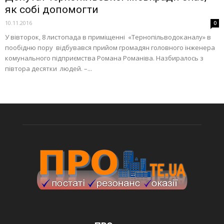
як собі допомогти
10.11.2016
0
У вівторок, 8 листопада в приміщенні «Тернопільводоканалу» в
пообідню пору відбувався прийом громадян головного інженера
комунального підприємства Романа Романіва. Назбиралось з
півтора десятки людей. –...