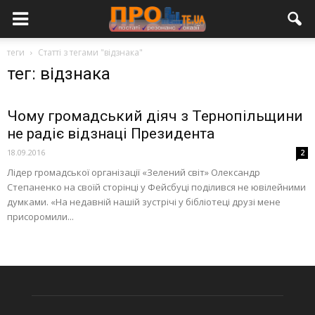
теги
Статті з тегами "відзнака"
тег: відзнака
Чому громадський діяч з Тернопільщини
не радіє відзнаці Президента
18.09.2016
2
Лідер громадської організації «Зелений світ» Олександр
Степаненко на своїй сторінці у Фейсбуці поділився не ювілейними
думками. «На недавній нашій зустрічі у бібліотеці друзі мене
присоромили...