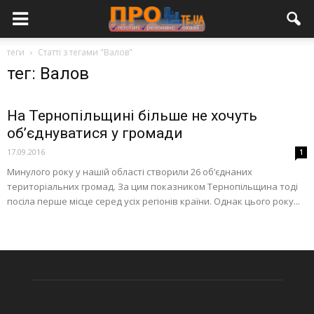
теги
Статті з тегами "Валов"
тег: Валов
На Тернопільщині більше не хочуть
об’єднуватися у громади
17.09.2016
1
Минулого року у нашій області створили 26 об’єднаних
територіальних громад. За цим показником Тернопільщина тоді
посіла перше місце серед усіх регіонів країни. Однак цього року...