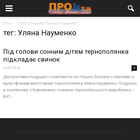
теги
Статті з тегами "Уляна Науменко"
тег: Уляна Науменко
Під голови сонним дітям тернополянка
підкладає свинок
26.07.2016
0
Декоративні подушки і комплекти постільної білизни з героями із
мультфільмів виготовляє тернополянка Уляна Науменко. Подушки
в основному з бавовняної тканини тернопільського виробника –
ВАТ...