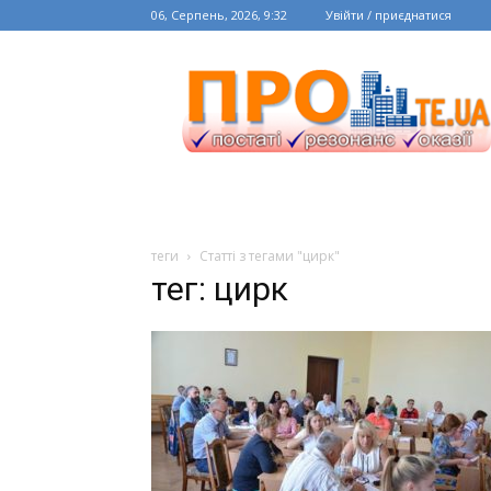
06, Серпень, 2026, 9:32
Увійти / приєднатися
теги
Статті з тегами "цирк"
тег: цирк