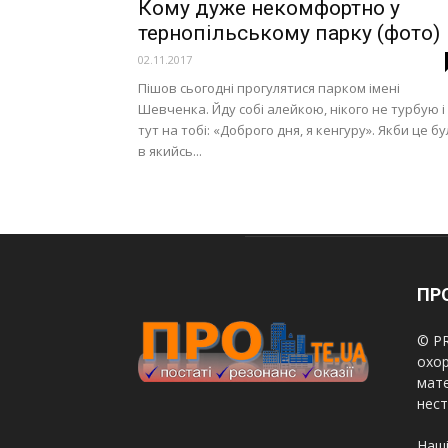
Кому дуже некомфортно у
тернопільському парку (фото)
02.11.2017
Пішов сьогодні прогулятися парком імені
Шевченка. Йду собі алейкою, нікого не турбую і
тут на тобі: «Доброго дня, я кенгуру». Якби це б
в якийсь...
ПРО
© PR
охор
мате
нест
Наші