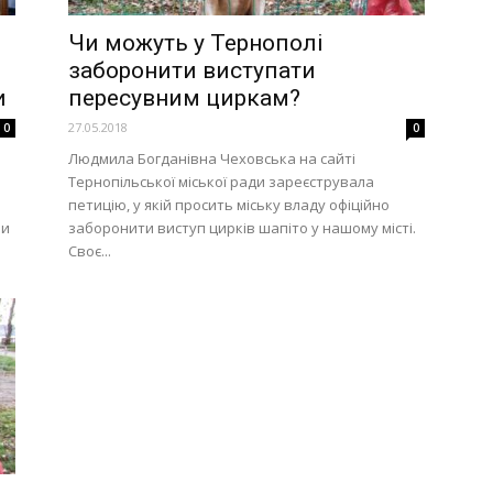
Чи можуть у Тернополі
заборонити виступати
и
пересувним циркам?
27.05.2018
0
0
Людмила Богданівна Чеховська на сайті
Тернопільської міської ради зареєструвала
петицію, у якій просить міську владу офіційно
ми
заборонити виступ цирків шапіто у нашому місті.
Своє...