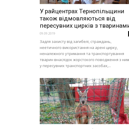
У райцентрах Тернопільщини
також відмовляються від
пересувних цирків з тваринам
09.09.2019
Задля захисту від загибелі, страждань,
неетичного використання на арені цирку,
неналежного утримання та транспортування
тварин внаслідок жорстокого поводження з ни
у пересувних транспортних засобах,...