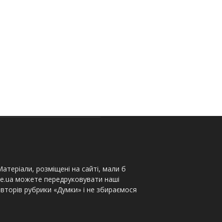
атеріали, розміщені на сайті, мали б
te.ua можете передруковувати наші
вторів рубрики «Думки» і не збираємося