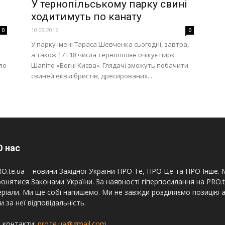
У тернопільському парку свині
ходитимуть по канату
10.09.2016
0
0
У парку імені Тараса Шевченка сьогодні, завтра,
а також 17 і 18 числа тернополян очікує цирк
уло
Шапіто «Вогні Києва». Глядачі зможуть побачити
свиней еквілібристів, дресированих...
 нас
O.te.ua – новини Західної України ПРО Те, ПРО Це та ПРО Інше. М
онятися Законами України. За наявності гіперпосилання на PRO.
ріали. Ми ще собі напишемо. Ми не завжди розділяємо позицію а
и за неї відповідальність.
 контакти:
pro.te.ua@gmail.com