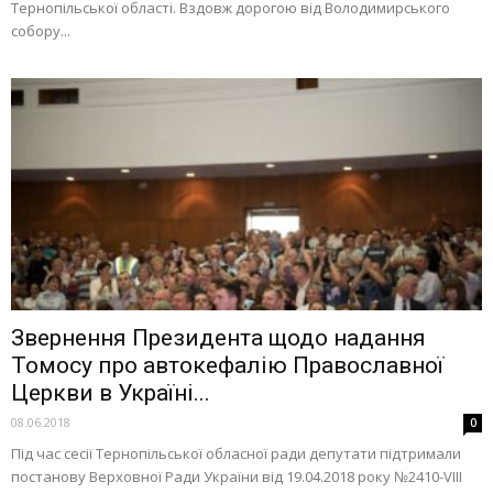
Тернопільської області. Вздовж дорогою від Володимирського
собору...
Звернення Президента щодо надання
Томосу про автокефалію Православної
Церкви в Україні...
08.06.2018
0
Під час сесії Тернопільської обласної ради депутати підтримали
постанову Верховної Ради України від 19.04.2018 року №2410-VIII