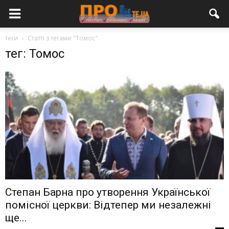
теги
Статті з тегами "Томос"
тег: Томос
Степан Барна про утворення Української
помісної церкви: Відтепер ми незалежні
ще...