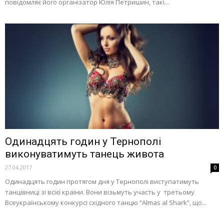
повідомляє його організатор Юлія Петришин, такі...
Одинадцять годин у Тернополі
виконуватимуть танець живота
27.04.2017
0
Одинадцять годин протягом дня у Тернополі виступатимуть
танцівниці зі всієї країни. Вони візьмуть участь у третьому
Всеукраїнському конкурсі східного танцю “Almas al Shark”, що...