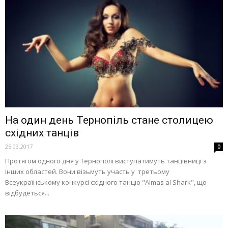
На один день Тернопіль стане столицею
східних танців
25.03.2017
0
Протягом одного дня у Тернополі виступатимуть танцівниці з
інших областей. Вони візьмуть участь у третьому
Всеукраїнському конкурсі східного танцю "Almas al Shark", що
відбудеться...