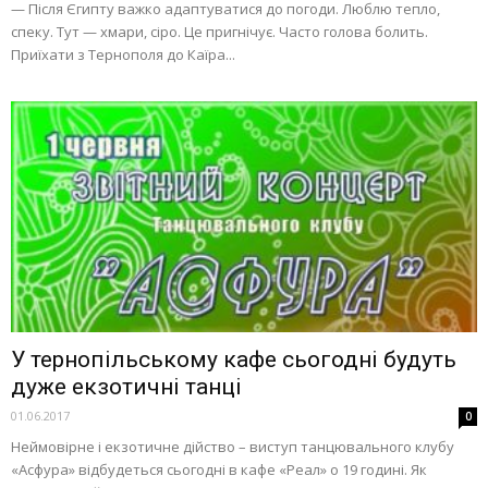
— Після Єгипту важко адаптуватися до погоди. Люблю тепло,
спеку. Тут — хмари, сіро. Це пригнічує. Часто голова болить.
Приїхати з Тернополя до Каїра...
У тернопільському кафе сьогодні будуть
дуже екзотичні танці
01.06.2017
0
Неймовірне і екзотичне дійство – виступ танцювального клубу
«Асфура» відбудеться сьогодні в кафе «Реал» о 19 годині. Як