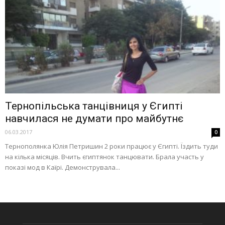
Тернопільська танцівниця у Єгипті
навчилася не думати про майбутнє
06.03.2017
0
Тернополянка Юлія Петришин 2 роки працює у Єгипті. Їздить туди
на кілька місяців. Вчить єгиптянок танцювати. Брала участь у
показі мод в Каїрі. Демонструвала...