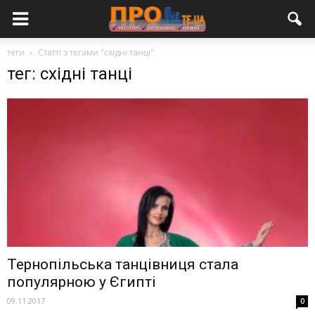
теги
Статті з тегами "східні танці"
тег: східні танці
Тернопільська танцівниця стала
популярною у Єгипті
09.11.2017
0