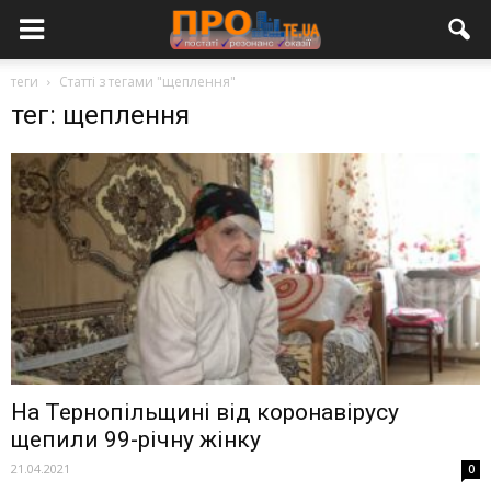
теги
Статті з тегами "щеплення"
тег: щеплення
На Тернопільщині від коронавірусу
щепили 99-річну жінку
21.04.2021
0