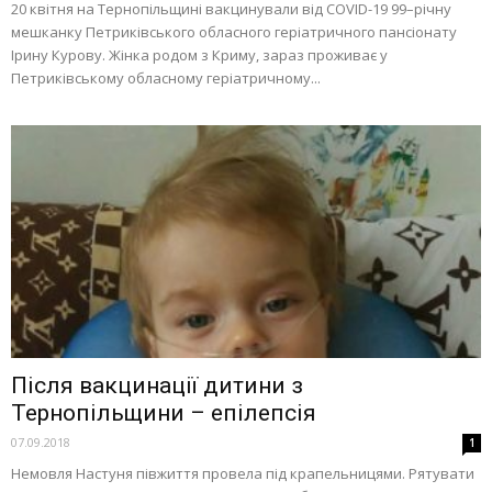
20 квітня на Тернопільщині вакцинували від COVID-19 99–річну
мешканку Петриківського обласного геріатричного пансіонату
Ірину Курову. Жінка родом з Криму, зараз проживає у
Петриківському обласному геріатричному...
Після вакцинації дитини з
Тернопільщини – епілепсія
07.09.2018
1
Немовля Настуня півжиття провела під крапельницями. Рятувати