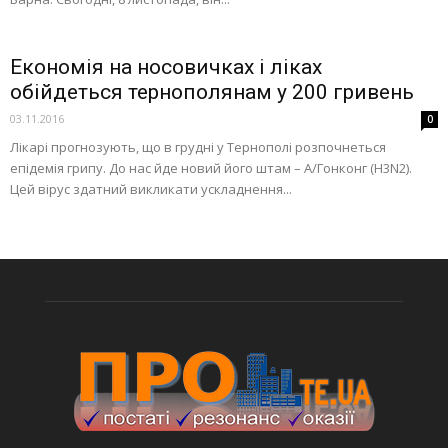
Економія на носовичках і ліках
обійдеться тернополянам у 200 гривень
03.11.2016
0
Лікарі прогнозують, що в грудні у Тернополі розпочнеться
епідемія грипу. До нас йде новий його штам – А/Гонконг (H3N2).
Цей вірус здатний викликати ускладнення...