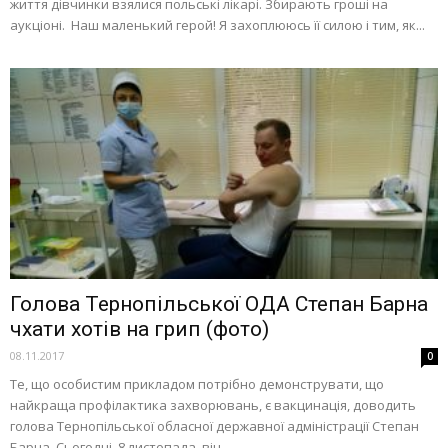
життя дівчинки взялися польські лікарі. Збирають гроші на
аукціоні. Наш маленький герой! Я захоплююсь її силою і тим, як...
Голова Тернопільської ОДА Степан Барна
чхати хотів на грип (фото)
08.11.2017
0
Те, що особистим прикладом потрібно демонструвати, що
найкраща профілактика захворювань, є вакцинація, доводить
голова Тернопільської обласної державної адміністрації Степан
Барна. Сьогодні, 8 листопада, він...