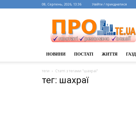
08, Серпень, 2026, 13:36
Увійти / приєднатися
НОВИНИ
ПОСТАТІ
ЖИТТЯ
ГАЗ
теги
Статті з тегами "шахраї"
тег: шахраї