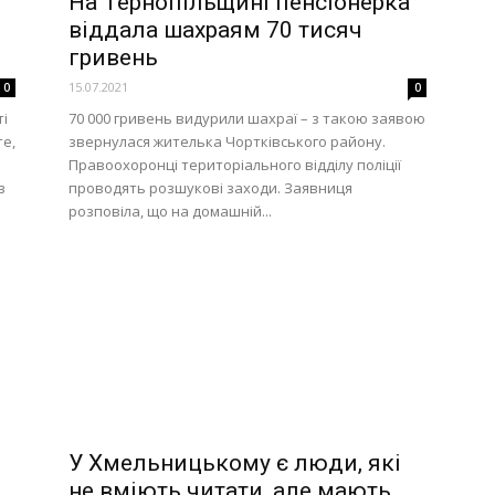
На Тернопільщині пенсіонерка
віддала шахраям 70 тисяч
гривень
15.07.2021
0
0
ті
70 000 гривень видурили шахраї – з такою заявою
е,
звернулася жителька Чортківського району.
Правоохоронці територіального відділу поліції
в
проводять розшукові заходи. Заявниця
розповіла, що на домашній...
У Хмельницькому є люди, які
не вміють читати, але мають