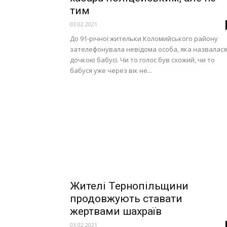
тим
03.02.2021
До 91-річної жительки Коломийського району
зателефонувала невідома особа, яка назвалася
дочкою бабусі. Чи то голос був схожий, чи то
бабуся уже через вік не...
Жителі Тернопільщини
продовжують ставати
жертвами шахраїв
03.02.2021