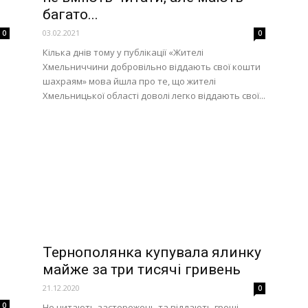
багато...
03.02.2021
0
0
Кілька днів тому у публікації «Жителі
Хмельниччини добровільно віддають свої кошти
шахраям» мова йшла про те, що жителі
Хмельницької області доволі легко віддають свої...
Тернополянка купувала ялинку
майже за три тисячі гривень
21.12.2020
0
0
Не читають застережень та віддають гроші