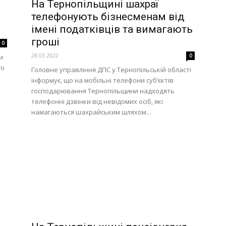
На Тернопільщині шахраї
телефонують бізнесменам від
імені податківців та вимагають
гроші
0
28.03.2022
0
и
го
Головне управління ДПС у Тернопільській області
інформує, що на мобільні телефони суб’єктів
господарювання Тернопільщини надходять
телефонні дзвінки від невідомих осіб, які
намагаються шахрайським шляхом...