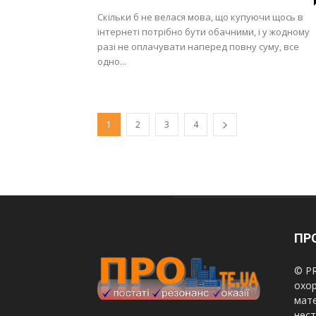
Скільки б не велася мова, що купуючи щось в
інтернеті потрібно бути обачними, і у жодному
разі не оплачувати наперед повну суму, все
одно...
1
2
3
4
ПРО
© PR
охор
мате
нест