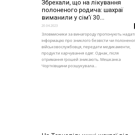
Збрехали, що на лікування
полоненого родича: шахраї
виманили у сім’ї 30...
20.04.2023
Зловмисники за винагороду пропонують надат
інформацію про зниклого безвісти чи полонено
військовослужбовця, передати медикаменти,
продукти харчування одяг. Однак, після
отримання грошей зникають. Мешканка
Чортківщини розшукувала...