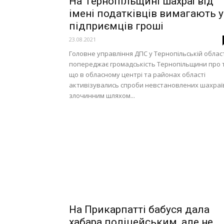
На Тернопільщині шахраї від
імені податківців вимагають у
підприємців гроші
23.08.2021
Головне управління ДПС у Тернопільській облас
попереджає громадськість Тернопільщини про т
що в обласному центрі та районах області
активізувались спроби невстановлених шахраї
злочинним шляхом...
На Прикарпатті бабуся дала
хабара поліцейським, але не