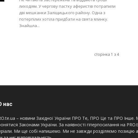
лиходіям. У чергову пастку аферистів потрапили
дві мешканки Заліщицького району. Одна з
потерпілих хотіла придбати на свята ялинку.
Знайшла...
сторінка 1 з 4
 нас
O.te.ua – новини Західної України ПРО Те, ПРО Це та ПРО Інше. М
онятися Законами України. За наявності гіперпосилання на PRO.
ріали. Ми ще собі напишемо. Ми не завжди розділяємо позицію а
и за неї відповідальність.