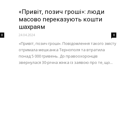
«Привіт, позич гроші»: люди
масово переказують кошти
шахраям
24.04.2024
0
0
«Привіт, позич гроші». Повідомлення такого змісту
отримала мешканка Тернополя та втратила
понад 5 000 гривень. До правоохоронців
звернулася 30-річна жінка із заявою про те, що...