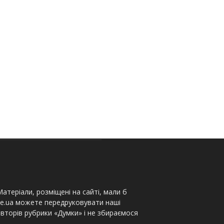
атеріали, розміщені на сайті, мали б
te.ua можете передруковувати наші
вторів рубрики «Думки» і не збираємося