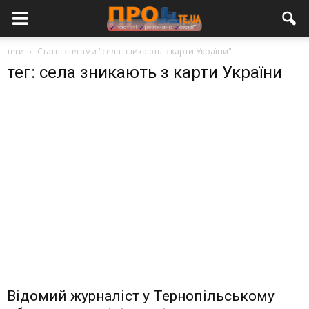
теги
Статті з тегами "села зникають з карти України"
тег: села зникають з карти України
Відомий журналіст у Тернопільському