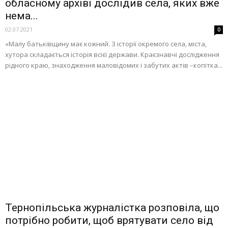
обласному архіві дослідив села, яких вже
нема...
02.07.2021
0
«Малу батьківщину має кожний. З історії окремого села, міста,
хутора складається історія всієї держави. Краєзнавчі дослідження
рідного краю, знаходження маловідомих і забутих актів –копітка...
Тернопільська журналістка розповіла, що
потрібно робити, щоб врятувати село від