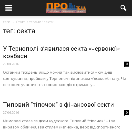
теги
Статті з тегами "секта"
тег: секта
У Тернополі з’явилася секта «червоної»
ковбаси
29.08.2016
0
Останній тиждень, якщо можна так висловитися – сім днів
святкування, пройшли у Тернополі під знаком м’ясокомбінату. Чи
не кожен учасник святкових заходів отримав у...
Типовий “тіпочок” з фінансової секти
27.06.2016
0
Мимоволі стала свідком чудесного. Типовий "тіпочок" – і за
виразом обличчя, і за стилем (кєпчонка, верх від спортивного