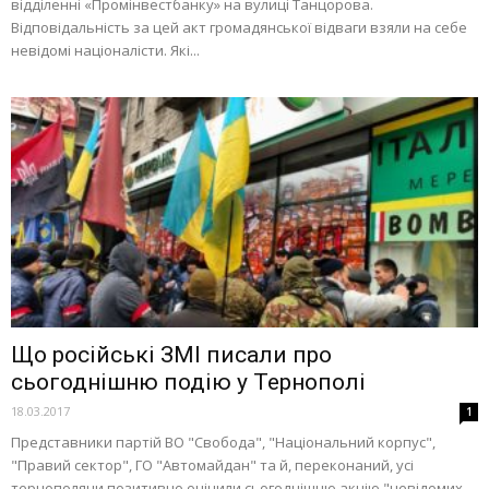
відділенні «Промінвестбанку» на вулиці Танцорова.
Відповідальність за цей акт громадянської відваги взяли на себе
невідомі націоналісти. Які...
Що російські ЗМІ писали про
сьогоднішню подію у Тернополі
18.03.2017
1
Представники партій ВО "Свобода", "Національний корпус",
"Правий сектор", ГО "Автомайдан" та й, переконаний, усі
тернополяни позитивно оцінили сьогоднішню акцію "невідомих