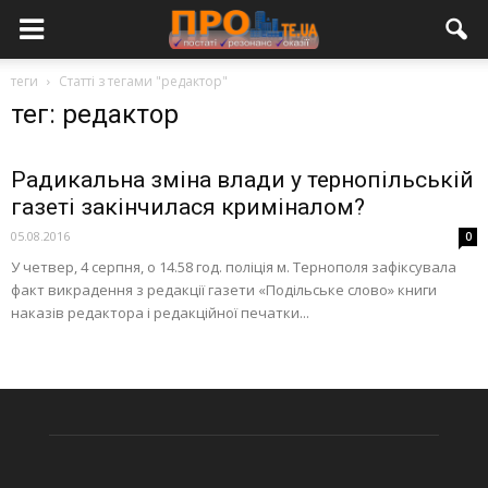
теги
Статті з тегами "редактор"
тег: редактор
Радикальна зміна влади у тернопільській
газеті закінчилася криміналом?
05.08.2016
0
У четвер, 4 серпня, о 14.58 год. поліція м. Тернополя зафіксувала
факт викрадення з редакції газети «Подільське слово» книги
наказів редактора і редакційної печатки...