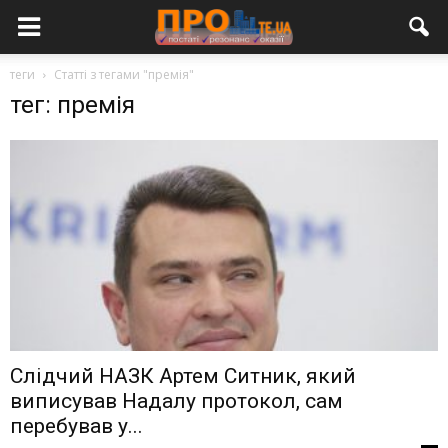
теги
Статті з тегами "премія"
тег: премія
Слідчий НАЗК Артем Ситник, який
виписував Надалу протокол, сам
перебував у...