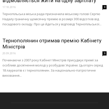
відмовляється жити на одну зарплату
17.10.2016
0
Тернопільська міська рада призначила міському голові Сергію
Надалу граничну щомісячну премію в розмірі 300 відсотків від
посадового окладу. Про це йдеться у відповіді Тернопільської...
Тернополянин отримав премію Кабінету
Міністрів
20.09.2016
0
Починаючи з 2007 року Кабінет Міністрів присуджує премії за
особливі досягнення молоді у розбудові України. Цьогоріч серед
18 лауреатів є і тернополянин. За національно-патріотичне
виховання...