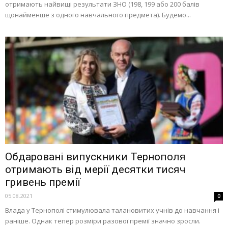
отримають найвищі результати ЗНО (198, 199 або 200 балів
щонайменше з одного навчального предмета). Будемо...
Обдаровані випускники Тернополя
отримають від мерії десятки тисяч
гривень премії
05.08.2021
0
Влада у Тернополі стимулювала талановитих учнів до навчання і
раніше. Однак тепер розміри разової премії значно зросли.