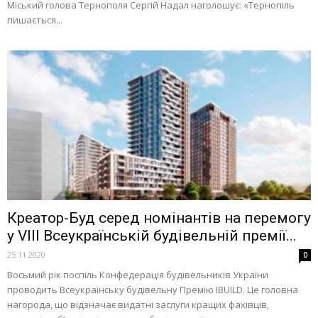
Міський голова Тернополя Сергій Надал наголошує: «Тернопіль
пишається...
Креатор-Буд серед номінантів на перемогу
у VІII Всеукраїнській будівельній премії...
25.11.2020
0
Восьмий рік поспіль Конфедерація будівельників України
проводить Всеукраїнську будівельну Премію IBUILD. Це головна
нагорода, що відзначає видатні заслуги кращих фахівців,