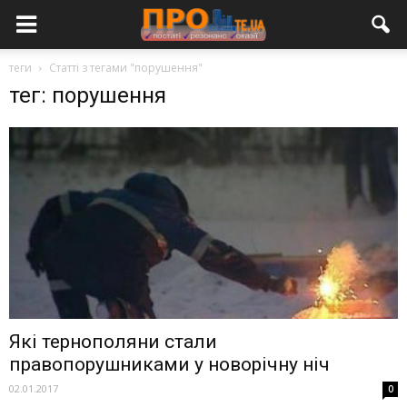
теги
Статті з тегами "порушення"
тег: порушення
Які тернополяни стали
правопорушниками у новорічну ніч
02.01.2017
0