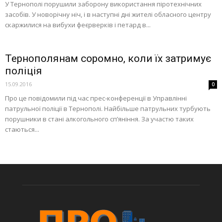
У Тернополі порушили заборону використання піротехнічних
засобів. У новорічну ніч, і в наступні дні жителі обласного центру
скаржилися на вибухи феєрверків і петард в...
Тернополянам соромно, коли їх затримує
поліція
15.09.2016
0
Про це повідомили під час прес-конференції в Управлінні
патрульної поліції в Тернополі. Найбільше патрульних турбують
порушники в стані алкогольного сп’яніння. За участю таких
стаються...