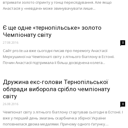
втримати золото спринту у гонці переслідування. Але якщо
Анастасія у «невдачі» може звинувачувати лише...
Є ще одне «тернопільське» золото
Чемпіонату світу
27.08.2016
0
Сайт pro.te.ua вже сьогодні писав про перемогу Анастасії
Меркушиної на Чемпіонаті світу з літнього біатлону в Естонії.
Почин Анастасії підтримала її більш досвідчена колега...
Дружина екс-голови Тернопільської
облради виборола срібло чемпіонату
світу
26.08.2016
0
Чемпіонат світу з літнього біатлону стартував сьогодні в Естонії. І
вже у перший день змагань скарбничка збірної України
поповнилася двома медалями. Причому одного ґатунку....