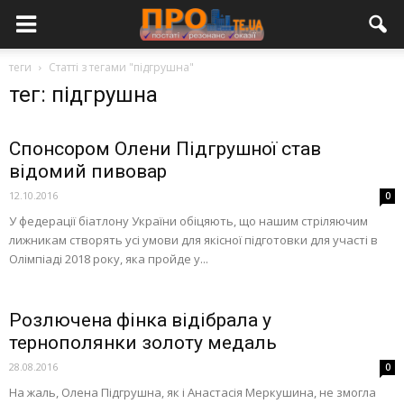
теги
Статті з тегами "підгрушна"
тег: підгрушна
Спонсором Олени Підгрушної став
відомий пивовар
12.10.2016
0
У федерації біатлону України обіцяють, що нашим стріляючим
лижникам створять усі умови для якісної підготовки для участі в
Олімпіаді 2018 року, яка пройде у...
Розлючена фінка відібрала у
тернополянки золоту медаль
28.08.2016
0
На жаль, Олена Підгрушна, як і Анастасія Меркушина, не змогла