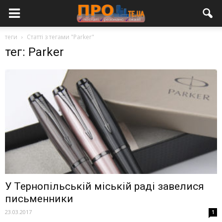
теги
Статті з тегами "Parker"
тег: Parker
У Тернопільській міській раді завелися
письменники
23.03.2017
1