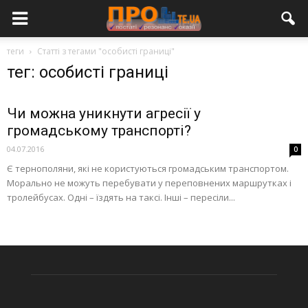
теги
Статті з тегами "особисті границі"
тег: особисті границі
Чи можна уникнути агресії у
громадському транспорті?
04.07.2016
0
Є тернополяни, які не користуються громадським транспортом.
Морально не можуть перебувати у переповнених маршрутках і
тролейбусах. Одні – їздять на таксі. Інші – пересіли...