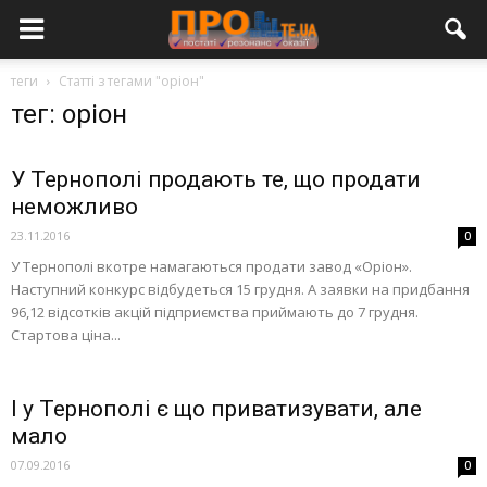
теги
Статті з тегами "оріон"
тег: оріон
У Тернополі продають те, що продати
неможливо
23.11.2016
0
У Тернополі вкотре намагаються продати завод «Оріон».
Наступний конкурс відбудеться 15 грудня. А заявки на придбання
96,12 відсотків акцій підприємства приймають до 7 грудня.
Стартова ціна...
І у Тернополі є що приватизувати, але
мало
07.09.2016
0