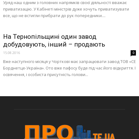
Уряд наш одним з головних напрямків своєї діяльності вважає
приватизацію. У Кабінеті міністрів дуже хочуть приватизувати
все, що не встигли прибрати до рук попередники....
На Тернопільщині один завод
добудовують, інший – продають
15.08.2016
0
Вже наступного місяця у Чорткові має запрацювати завод ТОВ «СЕ
Борднетце-Україна». Ото вже пафосу буде під час його відкриття. І
освячення, і особиста присутність голови...