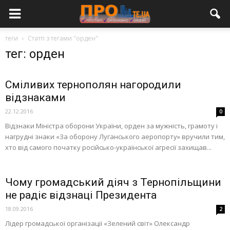
теги
Статті з тегами "орден"
тег: орден
Сміливих тернополян нагородили
відзнаками
22.12.2016
0
Відзнаки Міністра оборони України, орден за мужність, грамоту і
нагрудні знаки «За оборону Луганського аеропорту» вручили тим,
хто від самого початку російсько-української агресії захищав...
Чому громадський діяч з Тернопільщини
не радіє відзнаці Президента
18.09.2016
2
Лідер громадської організації «Зелений світ» Олександр