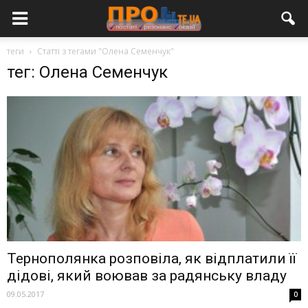
теги
Статті з тегами "Олена Семенчук"
тег: Олена Семенчук
Тернополянка розповіла, як відплатили її
дідові, який воював за радянську владу
09.05.2017
0