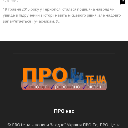
17.03.2017
2
19 травня 2015 року у Тернополі сталася подія, яка навряд чи
увійде в підручники з історії навіть місцевого рівня, але надовго
запам’ятається її учасникам. У...
ПРО нас
© PRO.te.ua – новини Західної України ПРО Те, ПРО Це та