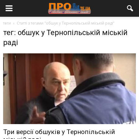
теги
Статті з тегами "обшук у Тернопільській міській раді"
тег: обшук у Тернопільській міській
раді
Три версії обшуків у Тернопільській