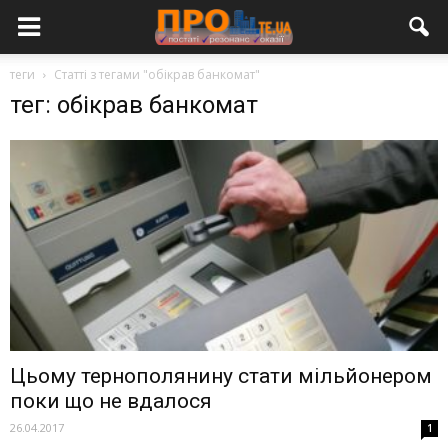
теги
Статті з тегами "обікрав банкомат"
тег: обікрав банкомат
Цьому тернополянину стати мільйонером
поки що не вдалося
26.04.2017
1