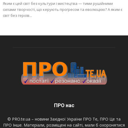
Яким є цей світ без культури і мистецтва — тими рушійними
силами творчості, що керують прогресом та еволюцією? А яким є
світ без героїв...
ПРО нас
© PRO.te.ua – новини Західної України ПРО Те, ПРО Це та
ПРО Інше. Матеріали, розміщені на сайті, мали б охоронятися