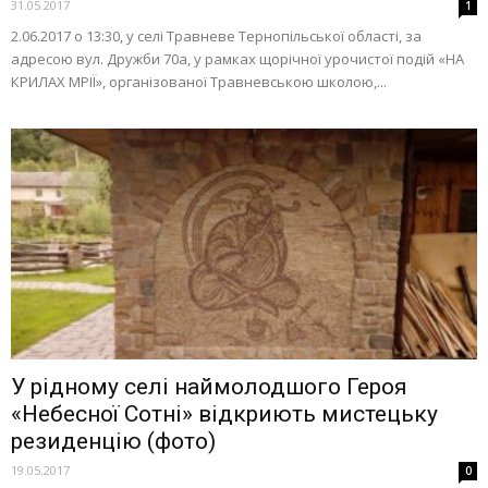
31.05.2017
1
2.06.2017 о 13:30, у селі Травневе Тернопільської області, за
адресою вул. Дружби 70а, у рамках щорічної урочистої подій «НА
КРИЛАХ МРІЇ», організованої Травневською школою,...
У рідному селі наймолодшого Героя
«Небесної Сотні» відкриють мистецьку
резиденцію (фото)
19.05.2017
0