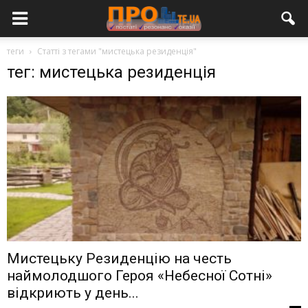
теги
Статті з тегами "мистецька резиденція"
тег: мистецька резиденція
Мистецьку Резиденцію на честь
наймолодшого Героя «Небесної Сотні»
відкриють у день...