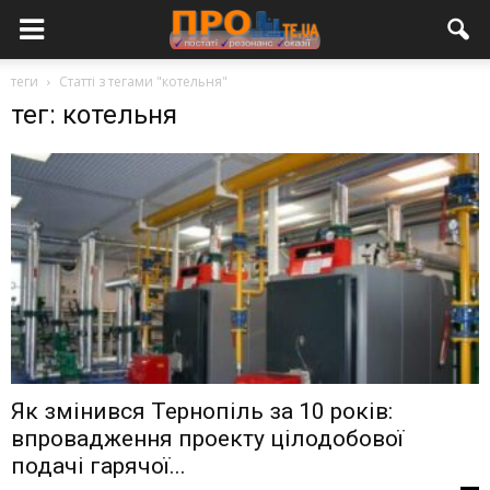
теги
Статті з тегами "котельня"
тег: котельня
Як змінився Тернопіль за 10 років:
впровадження проекту цілодобової
подачі гарячої...