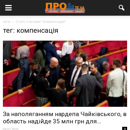
теги
Статті з тегами "компенсація"
тег: компенсація
За наполяганням нардепа Чайківського, в
область надійде 35 млн грн для...
04.07.2020
0