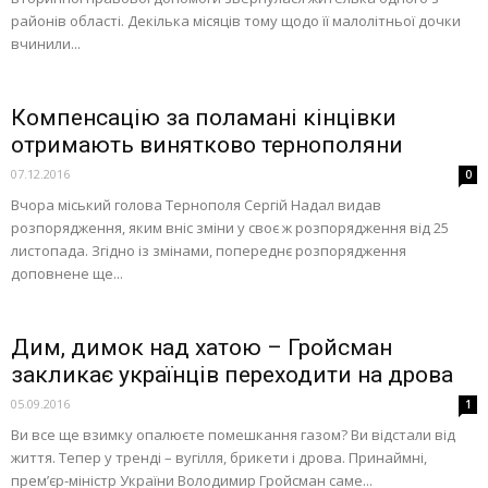
районів області. Декілька місяців тому щодо її малолітньої дочки
вчинили...
Компенсацію за поламані кінцівки
отримають винятково тернополяни
07.12.2016
0
Вчора міський голова Тернополя Сергій Надал видав
розпорядження, яким вніс зміни у своє ж розпорядження від 25
листопада. Згідно із змінами, попереднє розпорядження
доповнене ще...
Дим, димок над хатою – Гройсман
закликає українців переходити на дрова
05.09.2016
1
Ви все ще взимку опалюєте помешкання газом? Ви відстали від
життя. Тепер у тренді – вугілля, брикети і дрова. Принаймні,
прем’єр-міністр України Володимир Гройсман саме...