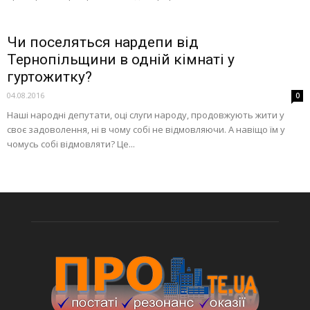
Чи поселяться нардепи від
Тернопільщини в одній кімнаті у
гуртожитку?
04.08.2016
0
Наші народні депутати, оці слуги народу, продовжують жити у
своє задоволення, ні в чому собі не відмовляючи. А навіщо їм у
чомусь собі відмовляти? Це...