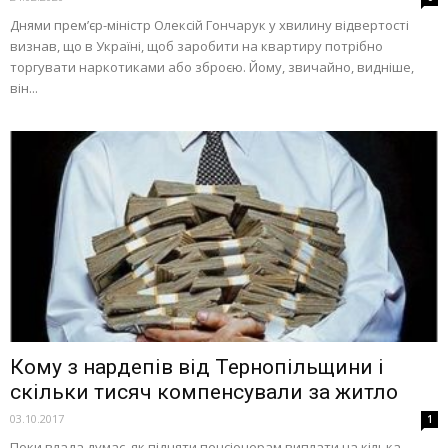
Днями прем’єр-міністр Олексій Гончарук у хвилину відвертості
визнав, що в Україні, щоб заробити на квартиру потрібно
торгувати наркотиками або зброєю. Йому, звичайно, видніше,
він...
Кому з нардепів від Тернопільщини і
скільки тисяч компенсували за житло
03.10.2017
1
Поки влада думає, як підняти пенсіонерам виплати на кілька