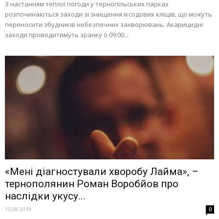
З настанням теплої погоди у тернопільських парках
розпочинаються заходи зі знищення іксодових кліщів, що можуть
переносити збудників небезпечних захворювань. Акарицидні
заходи проводитимуть зранку о 09:00...
«Мені діагностували хворобу Лайма», –
тернополянин Роман Воробйов про
наслідки укусу...
15.08.2019
0