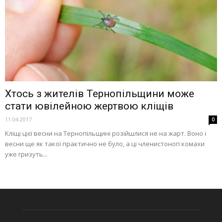
Хтось з жителів Тернопільщини може
стати ювілейною жертвою кліщів
11.04.2017
0
Кліщі цієї весни на Тернопільщині розійшлися не на жарт. Воно і
весни ще як такої практично не було, а ці членистоногі комахи
уже гризуть...