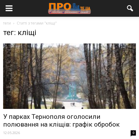
теги
Статті з тегами "кліщі"
тег: кліщі
У парках Тернополя оголосили
полювання на кліщів: графік обробок
12.05.2026
0