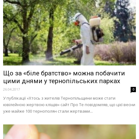
Що за «біле братство» можна побачити
цими днями у тернопільських парках
26.04.2017
0
У публікації «Хтось з жителів Тернопільщини може стати
ювілейною жертвою кліщів» сайт Про Те повідомляв, що цієї весни
уже майже 100 тернополян стали жертвами...