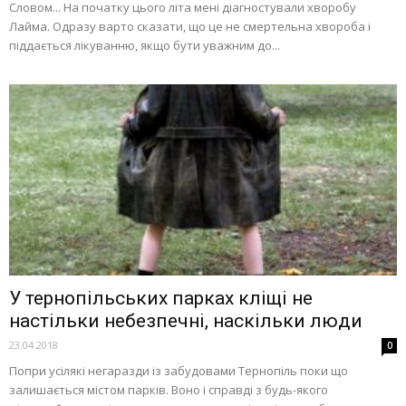
Словом... На початку цього літа мені діагностували хворобу
Лайма. Одразу варто сказати, що це не смертельна хвороба і
піддається лікуванню, якщо бути уважним до...
У тернопільських парках кліщі не
настільки небезпечні, наскільки люди
23.04.2018
0
Попри усілякі негаразди із забудовами Тернопіль поки що
залишається містом парків. Воно і справді з будь-якого