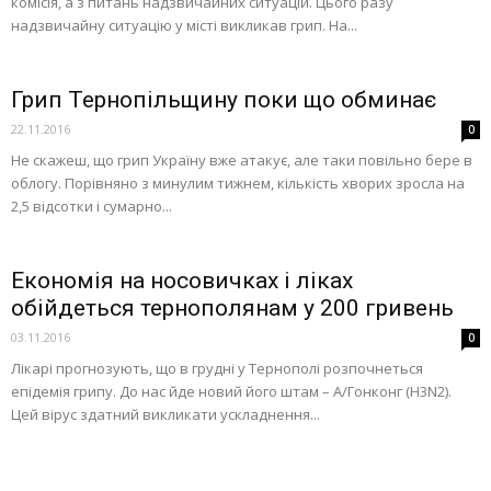
комісія, а з питань надзвичайних ситуацій. Цього разу
надзвичайну ситуацію у місті викликав грип. На...
Грип Тернопільщину поки що обминає
22.11.2016
0
Не скажеш, що грип Україну вже атакує, але таки повільно бере в
облогу. Порівняно з минулим тижнем, кількість хворих зросла на
2,5 відсотки і сумарно...
Економія на носовичках і ліках
обійдеться тернополянам у 200 гривень
03.11.2016
0
Лікарі прогнозують, що в грудні у Тернополі розпочнеться
епідемія грипу. До нас йде новий його штам – А/Гонконг (H3N2).
Цей вірус здатний викликати ускладнення...