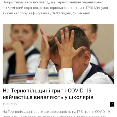
Попри теплу весняну погоду на Тернопільщині перевищено
епідемічний поріг щодо захворюваності на грип і ГРВІ. Минулого
тижня хворобу зафіксували у 3600 людей, 120 людей...
На Тернопільщині грип і COVID-19
найчастіше виявляють у школярів
11.02.2025
0
На Тернопільщині росте захворюваність на ГРВІ, грип і COVID-19.
Найчастіше хворобу виявляють у школярів. Відтак в окремих