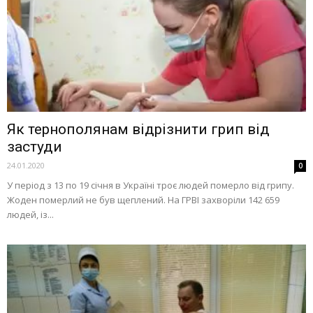
Як тернополянам відрізнити грип від
застуди
24.01.2020
0
У період з 13 по 19 січня в Україні троє людей померло від грипу.
Жоден померлий не був щеплений. На ГРВІ захворіли 142 659
людей, із...