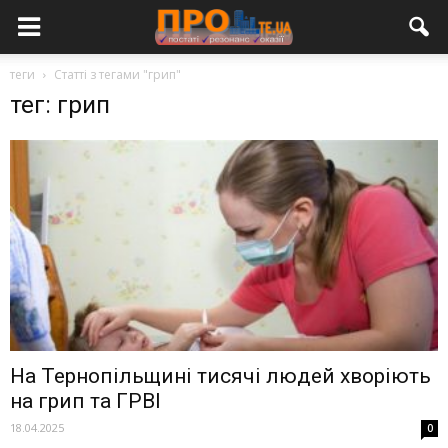
теги
Статті з тегами "грип"
тег: грип
На Тернопільщині тисячі людей хворіють
на грип та ГРВІ
18.04.2025
0