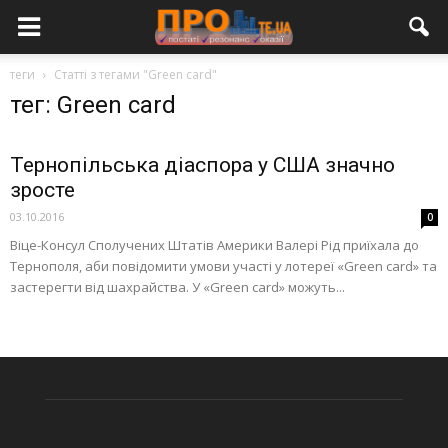
теги
Статті з тегами "Green card"
тег: Green card
Тернопільська діаспора у США значно
зросте
03.10.2016
0
Віце-Консул Сполучених Штатів Америки Валері Рід приїхала до
Тернополя, аби повідомити умови участі у лотереї «Green card» та
застерегти від шахрайства. У «Green card» можуть...