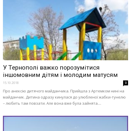
У Тернополі важко порозумітися
іншомовним дітям і молодим матусям
15.10.2018
0
Про анексію дитячого майданчика. Прийшла з Артемком нині на
майданчик. Дитина одразу кинулася до улюбленої жабки-тунелю
– любить там повзати. Але вона вже була зайнята....