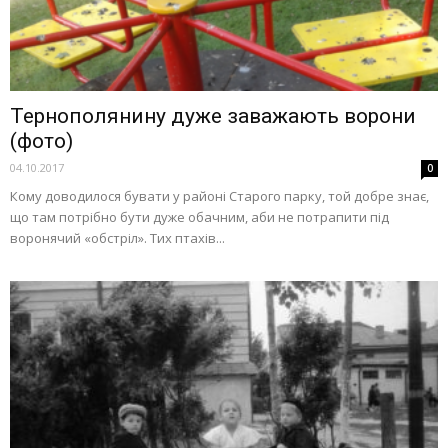
Тернополянину дуже заважають ворони
(фото)
04.10.2017
0
Кому доводилося бувати у районі Старого парку, той добре знає,
що там потрібно бути дуже обачним, аби не потрапити під
воронячий «обстріл». Тих птахів...