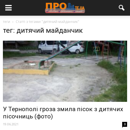
теги
Статті з тегами "дитячий майданчик"
тег: дитячий майданчик
У Тернополі гроза змила пісок з дитячих
пісочниць (фото)
19.06.2021
0