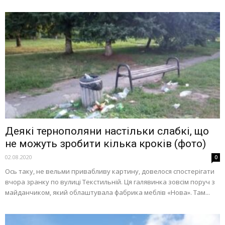
Деякі тернополяни настільки слабкі, що
не можуть зробити кілька кроків (фото)
02.08.2020
0
Ось таку, не вельми привабливу картину, довелося спостерігати
вчора зранку по вулиці Текстильній. Ця галявинка зовсім поруч з
майданчиком, який облаштувала фабрика меблів «Нова». Там...