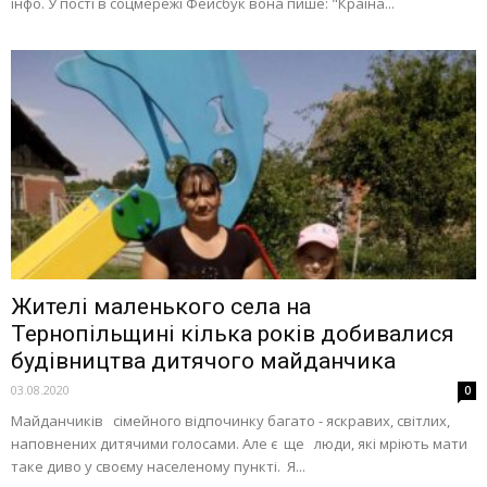
інфо. У пості в соцмережі Фейсбук вона пише: "Країна...
Жителі маленького села на
Тернопільщині кілька років добивалися
будівництва дитячого майданчика
03.08.2020
0
Майданчиків сімейного відпочинку багато - яскравих, світлих,
наповнених дитячими голосами. Але є ще люди, які мріють мати
таке диво у своєму населеному пункті. Я...