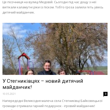
Це пісочниця на вулиці Медовій. Сьогодні під час дощу з неї
витікали каламутні ріки із піском. Тобто гроза залила геть увесь
дитячий майданчик.
У Стегниківцях – новий дитячий
майданчик!
10.05.2021
0
Напередодні Великодня малеча села Стегниківці Байковецької
громади отримала гарний подарунок - ігровий майданчик!