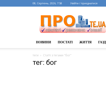
08, Серпень, 2026, 7:58
Увійти / приєднатися
НОВИНИ
ПОСТАТІ
ЖИТТЯ
ГАЗ
теги
Статті з тегами "бог"
тег: бог