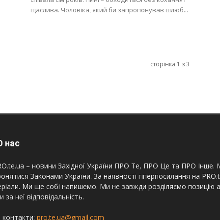
щаслива. Чоловіка, який би запропонував шлюб...
сторінка 1 з 3
 нас
O.te.ua – новини Західної України ПРО Те, ПРО Це та ПРО Інше. М
онятися Законами України. За наявності гіперпосилання на PRO.
ріали. Ми ще собі напишемо. Ми не завжди розділяємо позицію а
и за неї відповідальність.
 контакти:
pro.te.ua@gmail.com