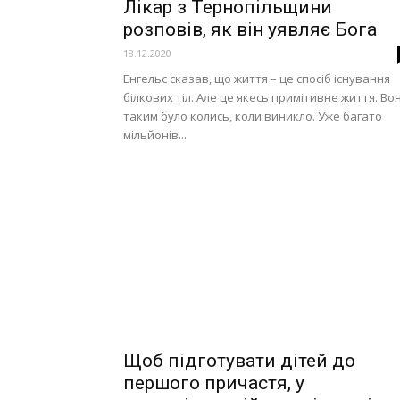
Лікар з Тернопільщини
розповів, як він уявляє Бога
18.12.2020
Енгельс сказав, що життя – це спосіб існування
білкових тіл. Але це якесь примітивне життя. Во
таким було колись, коли виникло. Уже багато
мільйонів...
Щоб підготувати дітей до
першого причастя, у