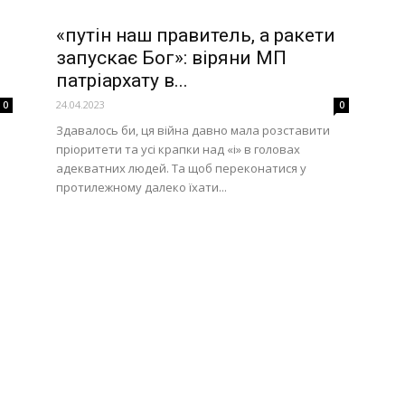
«путін наш правитель, а ракети
запускає Бог»: віряни МП
патріархату в...
24.04.2023
0
0
Здавалось би, ця війна давно мала розставити
пріоритети та усі крапки над «і» в головах
адекватних людей. Та щоб переконатися у
протилежному далеко їхати...