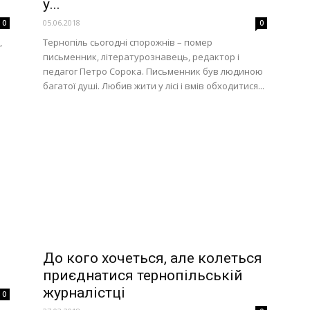
у...
05.06.2018
0
0
,
Тернопіль сьогодні спорожнів – помер
письменник, літературознавець, редактор і
педагог Петро Сорока. Письменник був людиною
багатої душі. Любив жити у лісі і вмів обходитися...
До кого хочеться, але колеться
приєднатися тернопільській
журналістці
0