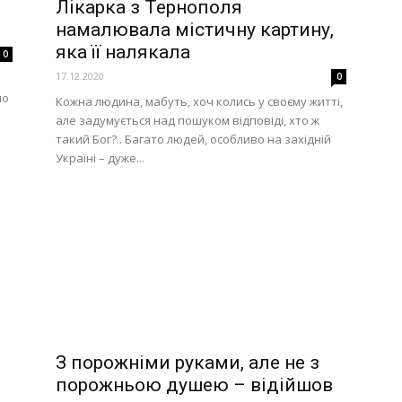
Лікарка з Тернополя
намалювала містичну картину,
яка її налякала
0
17.12.2020
0
но
Кожна людина, мабуть, хоч колись у своєму житті,
але задумується над пошуком відповіді, хто ж
такий Бог?.. Багато людей, особливо на західній
Україні – дуже...
З порожніми руками, але не з
порожньою душею – відійшов