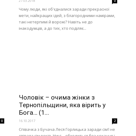
27.03.2018
0
Чому люди, які об'єдналися заради прекрасної
мети, найкращих ідей, з благородними намірами,
такі нетерпимі й ворожі? Навіть не до
інакодумців, а до тих, хто поділяє...
Чоловік – очима жінки з
Тернопільщини, яка вірить у
Бога… (1...
16.10.2017
0
2
Співачка з Бучача Леся Горлицька заради сім’ї не
співала сім років. Нині – обходиться без кохання і