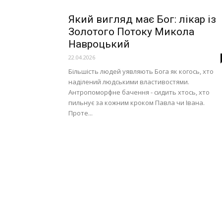
Який вигляд має Бог: лікар із
Золотого Потоку Микола
Навроцький
22.04.2026
Більшість людей уявляють Бога як когось, хто
наділений людськими властивостями.
Антропоморфне бачення - сидить хтось, хто
пильнує за кожним кроком Павла чи Івана.
Проте...