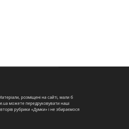
атеріали, розміщені на сайті, мали б
te.ua можете передруковувати наші
вторів рубрики «Думки» і не збираємося