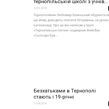
тернопільській школі з учнів...
14.09.2018
Тернополянин Любомир Білинський обурюється
що йому доводить платити 50 гривень за уроки
катехизації. Про це він написав у групі
«Тернопільські плітки» соцмережі Фейсбук.
«Сьогодні був...
Безхатьками в Тернополі
стають і 19-річні
17.04.2018