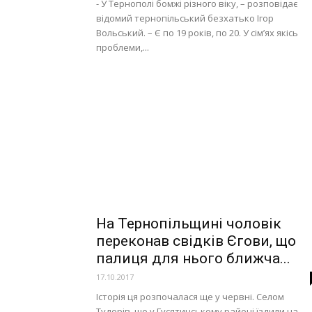
- У Тернополі бомжі різного віку, – розповідає
відомий тернопільський безхатько Ігор
Вольський. – Є по 19 років, по 20. У сім’ях якісь
проблеми,...
На Тернопільщині чоловік
переконав свідків Єгови, що
палиця для нього ближча...
17.10.2017
Історія ця розпочалася ще у червні. Селом
Тудорів, що у Гусятинському районі їздили на