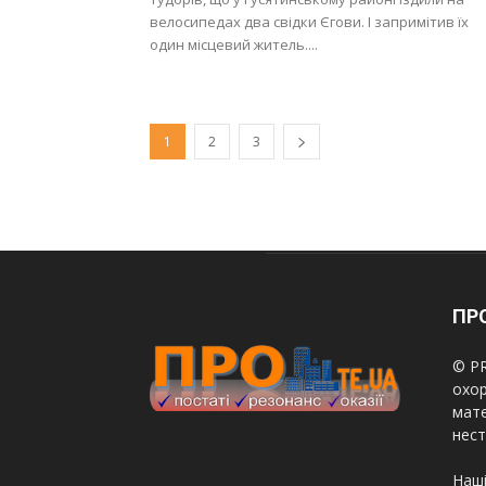
велосипедах два свідки Єгови. І запримітив їх
один місцевий житель....
1
2
3
ПРО
© PR
охор
мате
нест
Наші