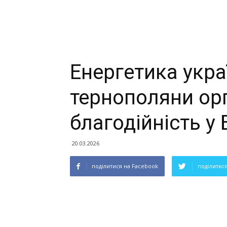
Енергетика укра
тернополяни ор
благодійність у 
20.03.2026
поділитися на Facebook
поділитися