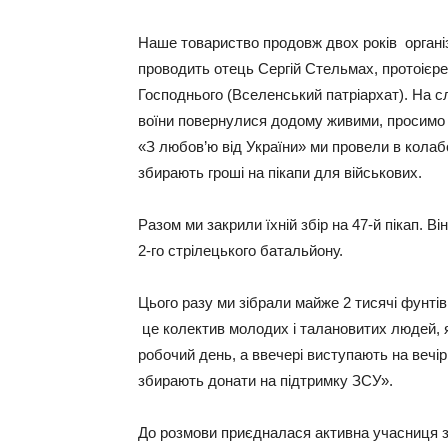
Наше товариство продовж двох років органі
проводить отець Сергій Стельмах, протоієре
Господнього (Вселенський патріархат). На 
воїни повернулися додому живими, просимо Б
«З любов’ю від України» ми провели в колаб
збирають гроші на пікапи для військових.
Разом ми закрили їхній збір на 47‑й пікап. В
2‑го стрілецького батальйону.
Цього разу ми зібрали майже 2 тисячі фунті
це колектив молодих і талановитих людей, я
робочий день, а ввечері виступають на вечір
збирають донати на підтримку ЗСУ».
До розмови приєдналася активна учасниця за