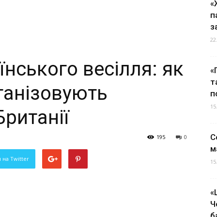
«
п
з
22
їнського весілля: як
«
т
ганізовують
п
15
Британії
С
195
0
м
 на Twitter
15
«
Ч
б