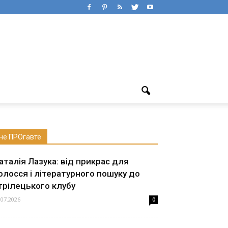
не ПРОгавте
аталія Лазука: від прикрас для
олосся і літературного пошуку до
трілецького клубу
.07.2026
0