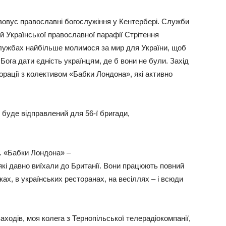
зовує православні богослужіння у Кентербері. Служби
й Української православної парафії Стрітення
службах найбільше молимося за мир для України, щоб
ога дати єдність українцям, де б вони не були. Захід
орації з колективом «Бабки Лондона», які активно
ін буде відправлений для 56‑ї бригади,
в. «Бабки Лондона» –
кі давно виїхали до Британії. Вони працюють повний
ках, в українських ресторанах, на весіллях – і всюди
ходів, моя колега з Тернопільської телерадіокомпанії,