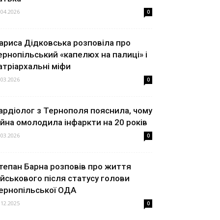
.04.2026
0
ариса Дідковська розповіла про
ернопільський «капелюх на палиці» і
атріархальні міфи
.03.2026
0
ардіолог з Тернополя пояснила, чому
ійна омолодила інфаркти на 20 років
.03.2026
0
тепан Барна розповів про життя
ійськового після статусу голови
ернопільської ОДА
.12.2025
0