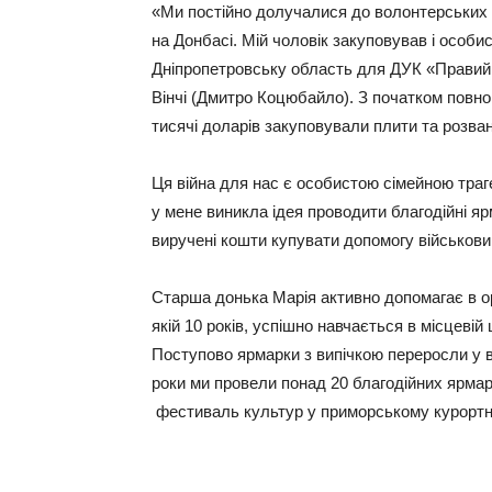
«Ми постійно долучалися до волонтерських ін
на Донбасі. Мій чоловік закуповував і особ
Дніпропетровську область для ДУК «Правий 
Вінчі (Дмитро Коцюбайло). З початком повн
тисячі доларів закуповували плити та розва
Ця війна для нас є особистою сімейною траге
у мене виникла ідея проводити благодійні яр
виручені кошти купувати допомогу військовим,
Старша донька Марія активно допомагає в ор
якій 10 років, успішно навчається в місцеві
Поступово ярмарки з випічкою переросли у ве
роки ми провели понад 20 благодійних ярмарк
фестиваль культур у приморському курортн