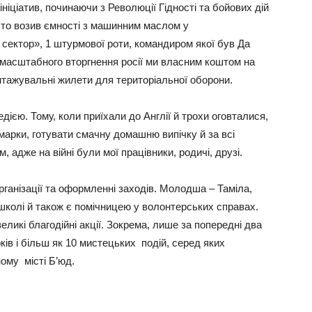
іціатив, починаючи з Революції Гідності та бойових дій
исто возив ємності з машинним маслом у
сектор», 1 штурмової роти, командиром якої був Да
омасштабного вторгнення росії ми власним коштом на
нтажувальні жилети для територіальної оборони.
дією. Тому, коли приїхали до Англії й трохи оговталися,
марки, готувати смачну домашню випічку й за всі
 адже на війні були мої працівники, родичі, друзі.
ганізації та оформленні заходів. Молодша – Таміла,
й школі й також є помічницею у волонтерських справах.
ликі благодійні акції. Зокрема, лише за попередні два
ів і більш як 10 мистецьких подій, серед яких
ому місті Б’юд.