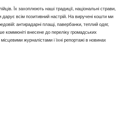
ійців. Їх захоплюють наші традиції, національні страви,
дарує всім позитивний настрій. На виручені кошти ми
редовій: антирадарні плащі, павербанки, теплий одяг,
аше коммюніті внесене до переліку громадських
 місцевими журналістами і їхні репортажі в новинах