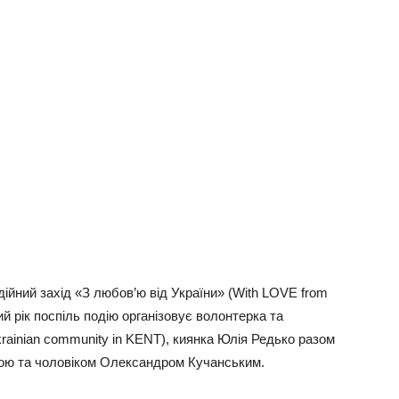
дійний захід «З любов’ю від України» (With LOVE from
ий рік поспіль подію організовує волонтерка та
krainian community in KENT), киянка Юлія Редько разом
лою та чоловіком Олександром Кучанським.