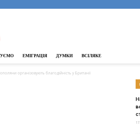
ДУЄМО
ЕМІГРАЦІЯ
ДУМКИ
ВСІЛЯКЕ
нополяни організовують благодійність у Британії
Н
в
с
17